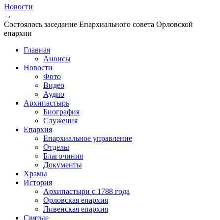
Вы здесь
Новости
→
Состоялось заседание Епархиального совета Орловской
епархии
Главная
Анонсы
Новости
Фото
Видео
Аудио
Архипастырь
Биография
Служения
Епархия
Епархиальное управление
Отделы
Благочиния
Документы
Храмы
История
Архипастыри с 1788 года
Орловская епархия
Ливенская епархия
Святые