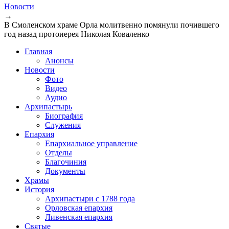
Вы здесь
Новости
→
В Смоленском храме Орла молитвенно помянули почившего
год назад протоиерея Николая Коваленко
Главная
Анонсы
Новости
Фото
Видео
Аудио
Архипастырь
Биография
Служения
Епархия
Епархиальное управление
Отделы
Благочиния
Документы
Храмы
История
Архипастыри с 1788 года
Орловская епархия
Ливенская епархия
Святые