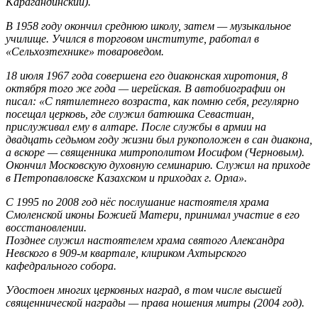
Карагандинский).
В 1958 году окончил среднюю школу, затем — музыкальное
училище. Учился в торговом институте, работал в
«Сельхозтехнике» товароведом.
18 июля 1967 года совершена его диаконская хиротония, 8
октября того же года — иерейская. В автобиографии он
писал: «С пятилетнего возраста, как помню себя, регулярно
посещал церковь, где служил батюшка Севастиан,
прислуживал ему в алтаре. После службы в армии на
двадцать седьмом году жизни был рукоположен в сан диакона,
а вскоре — священника митрополитом Иосифом (Черновым).
Окончил Московскую духовную семинарию. Служил на приходе
в Петропавловске Казахском и приходах г. Орла».
С 1995 по 2008 год нёс послушание настоятеля храма
Смоленской иконы Божией Матери, принимал участие в его
восстановлении.
Позднее служил настоятелем храма святого Александра
Невского в 909-м квартале, клириком Ахтырского
кафедрального собора.
Удостоен многих церковных наград, в том числе высшей
священнической награды — права ношения митры (2004 год).