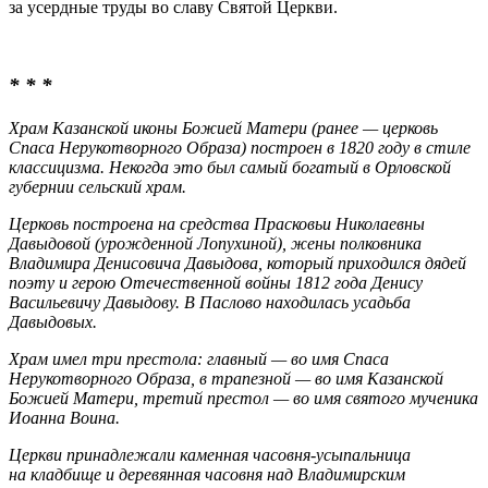
за усердные труды во славу Святой Церкви.
* * *
Храм Казанской иконы Божией Матери (ранее — церковь
Спаса Нерукотворного Образа) построен в 1820 году в стиле
классицизма. Некогда это был самый богатый в Орловской
губернии сельский храм.
Церковь построена на средства Прасковьи Николаевны
Давыдовой (урожденной Лопухиной), жены полковника
Владимира Денисовича Давыдова, который приходился дядей
поэту и герою Отечественной войны 1812 года Денису
Васильевичу Давыдову. В Паслово находилась усадьба
Давыдовых.
Храм имел три престола: главный — во имя Спаса
Нерукотворного Образа, в трапезной — во имя Казанской
Божией Матери, третий престол — во имя святого мученика
Иоанна Воина.
Церкви принадлежали каменная часовня-усыпальница
на кладбище и деревянная часовня над Владимирским