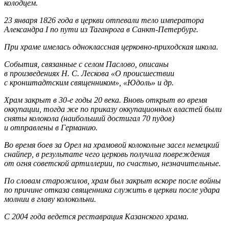
колодцем.
23 января 1826 года в церкви отпевали тело императора
Александра I по пути из Таганрога в Санкт-Петербург.
При храме имелась одноклассная церковно-приходская школа.
События, связанные с селом Паслово, описаны
в произведениях Н. С. Лескова «О происшествии
с кронштадтским священником», «Юдоль» и др.
Храм закрыт в 30-е годы 20 века. Вновь открыт во время
оккупации, тогда же по приказу оккупационных властей были
сняты колокола (наибольший достигал 70 пудов)
и отправлены в Германию.
Во время боев за Орел на храмовой колокольне засел немецкий
снайпер, в результате чего церковь получила повреждения
от огня советской артиллерии, по счастью, незначительные.
По словам старожилов, храм был закрыт вскоре после войны
по причине отказа священника служить в церкви после удара
молнии в главу колокольни.
С 2004 года ведется реставрация Казанского храма.