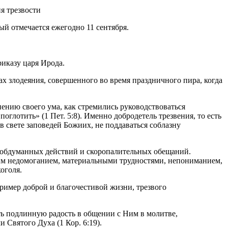
й отмечается ежегодно 11 сентября.
иказу царя Ирода.
ах злодеяния, совершенного во время праздничного пира, когда
ению своего ума, как стремились руководствоваться
оглотить» (1 Пет. 5:8). Именно добродетель трезвения, то есть
в свете заповедей Божиих, не поддаваться соблазну
необдуманных действий и скоропалительных обещаний.
ским недомоганием, материальными трудностями, непониманием,
лкоголя.
пример доброй и благочестивой жизни, трезвого
ь подлинную радость в общении с Ним в молитве,
Святого Духа (1 Кор. 6:19).