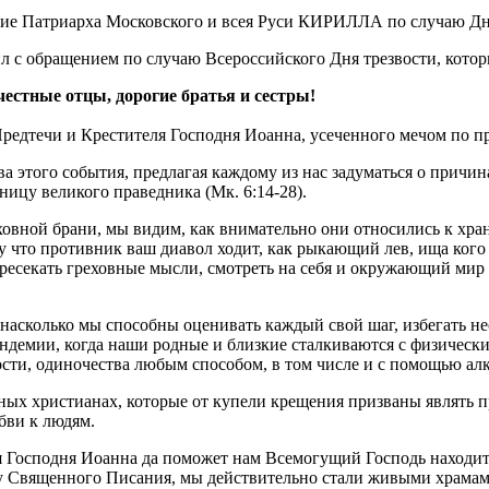
с обращением по случаю Всероссийского Дня трезвости, которы
естные отцы, дорогие братья и сестры!
едтечи и Крестителя Господня Иоанна, усеченного мечом по пр
а этого события, предлагая каждому из нас задуматься о причин
ицу великого праведника (Мк. 6:14-28).
овной брани, мы видим, как внимательно они относились к хран
у что противник ваш диавол ходит, как рыкающий лев, ища кого п
пресекать греховные мысли, смотреть на себя и окружающий мир 
, насколько мы способны оценивать каждый свой шаг, избегать 
пандемии, когда наши родные и близкие сталкиваются с физиче
ости, одиночества любым способом, в том числе и с помощью а
вных христианах, которые от купели крещения призваны являть 
бви к людям.
я Господня Иоанна да поможет нам Всемогущий Господь находит
у Священного Писания, мы действительно стали живыми храмами 