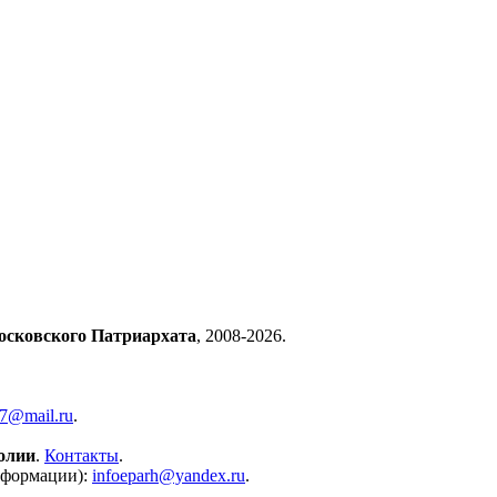
осковского Патриархата
, 2008-2026.
57@mail.ru
.
олии
.
Контакты
.
нформации):
infoeparh@yandex.ru
.