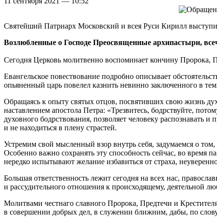
11 сентября 2021 — 10:52
Святейший Патриарх Московский и всея Руси Кирилл выступил 
Возлюбленные о Господе Преосвященные архипастыри, всеч
Сегодня Церковь молитвенно воспоминает кончину Пророка, Пр
Евангельское повествование подробно описывает обстоятельств
опьяненный царь повелел казнить невинно заключенного в темн
Обращаясь к опыту святых отцов, посвятивших свою жизнь дух
наставлением апостола Петра: «Трезвитесь, бодрствуйте, потом
духовного бодрствования, позволяет человеку распознавать и 
и не находиться в плену страстей.
Устремим свой мысленный взор внутрь себя, задумаемся о том
Особенно важно сохранять эту способность сейчас, во время 
нередко испытывают желание избавиться от страха, неуверенн
Большая ответственность лежит сегодня на всех нас, правосла
и рассудительного отношения к происходящему, деятельной лю
Молитвами честнаго славного Пророка, Предтечи и Крестител
в совершении добрых дел, в служении ближним, дабы, по слов