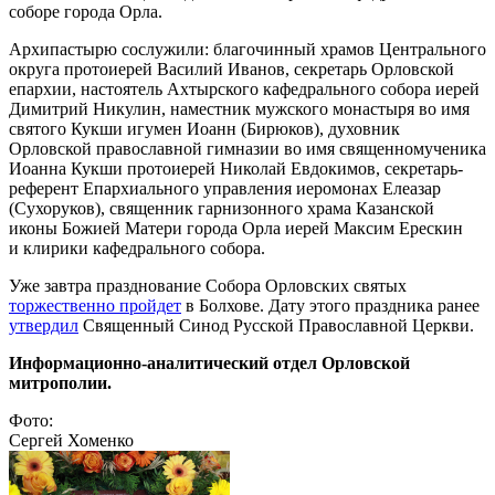
соборе города Орла.
Архипастырю сослужили: благочинный храмов Центрального
округа протоиерей Василий Иванов, секретарь Орловской
епархии, настоятель Ахтырского кафедрального собора иерей
Димитрий Никулин, наместник мужского монастыря во имя
святого Кукши игумен Иоанн (Бирюков), духовник
Орловской православной гимназии во имя священномученика
Иоанна Кукши протоиерей Николай Евдокимов, секретарь-
референт Епархиального управления иеромонах Елеазар
(Сухоруков), священник гарнизонного храма Казанской
иконы Божией Матери города Орла иерей Максим Ерескин
и клирики кафедрального собора.
Уже завтра празднование Собора Орловских святых
торжественно пройдет
в Болхове. Дату этого праздника ранее
утвердил
Священный Синод Русской Православной Церкви.
Информационно-аналитический отдел Орловской
митрополии.
Фото:
Сергей Хоменко