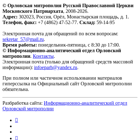
© Орловская митрополия Русской Православной Церкви
Московского Патриархата
, 2008-2026.
Адрес:
302023, Россия, Орёл, Монастырская площадь, д. 1.
Телефон, факс:
+7 (4862) 47-52-77.
Склад:
59-14-95
Электронная почта для обращений по всем вопросам:
sekretar_57@mail.ru
(ссылка для отправки email)
.
Время работы:
понедельник-пятница, с 8:30 до 17:00.
© Информационно-аналитический отдел Орловской
митрополии
.
Контакты
.
Электронная почта (только для обращений средств массовой
информации):
infoeparh@yandex.ru
(ссылка для отправки email)
.
При полном или частичном использовании материалов
гиперссылка на Официальный сайт Орловской митрополии
обязательна.
Разбработка сайта:
Информационно-аналитический отдел
Орловской митрополии
(внешняя ссылка)
(внешняя ссылка)
(внешняя ссылка)
(внешняя ссылка)