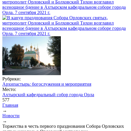
Рубрики:
Архипастырь: богослужения и мероприятия
Место:
Ахтырский кафедральный собор города Орла
577
Главная
→
Вы здесь
Новости
→
Торжества в честь первого празднования Собора Орловских