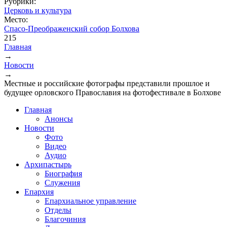
Рубрики:
Церковь и культура
Место:
Спасо-Преображенский собор Болхова
215
Главная
→
Вы здесь
Новости
→
Местные и российские фотографы представили прошлое и
будущее орловского Православия на фотофестивале в Болхове
Главная
Анонсы
Новости
Фото
Видео
Аудио
Архипастырь
Биография
Служения
Епархия
Епархиальное управление
Отделы
Благочиния