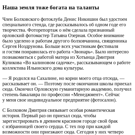
Наша земля тоже богата на таланты
Член Болховского фотоклуба Денис Никишин был удостоен
специального стенда, где рассказывалось об одном годе его
творчества. Фоторепортаж о нём сделала признанный
орловский фотомастер Татьяна Озерная. Особое внимание
было уделено и работам другого болховчанина, священника
Сергея Ноздрунова. Больше всех участникам фестиваля
и гостям понравилась его работа «Звонарь». Было интересно
познакомиться с работой матера из Хотынца Дмитрия
Куликова «Во калиновом садочке», рассказывающем о работе
коллектива Ильинского дома культуры.
— Я родился на Сахалине, но корни моего отца отсюда, —
рассказывает он. — Поэтому после окончания школы приехал
сюда. Окончил Орловскую гуманитарную академию, получил
степень бакалавра по профессии «Менеджмент». Сейчас
у меня свое индивидуальное предприятие (фотосалон).
С Болховом Дмитрия связывает особая романтическая
история. Первый раз он приехал сюда, чтобы
зарегистрировать в древнем красивом городе свой брак
с избранницей своего сердца. С тех пор при каждой
возможности они приезжают сюда. Сегодня у них четверо