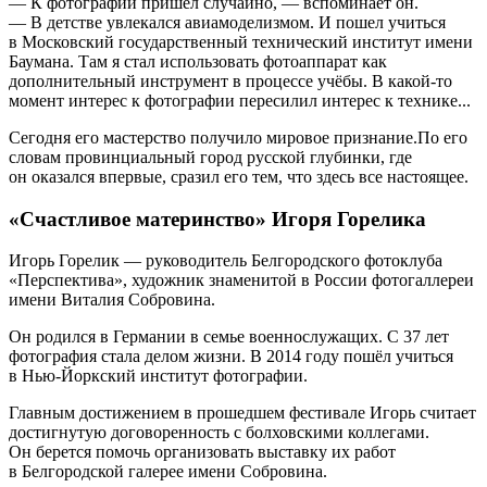
— К фотографии пришел случайно, — вспоминает он.
— В детстве увлекался авиамоделизмом. И пошел учиться
в Московский государственный технический институт имени
Баумана. Там я стал использовать фотоаппарат как
дополнительный инструмент в процессе учёбы. В какой-то
момент интерес к фотографии пересилил интерес к технике...
Сегодня его мастерство получило мировое признание.По его
словам провинциальный город русской глубинки, где
он оказался впервые, сразил его тем, что здесь все настоящее.
«Счастливое материнство» Игоря Горелика
Игорь Горелик — руководитель Белгородского фотоклуба
«Перспектива», художник знаменитой в России фотогаллереи
имени Виталия Собровина.
Он родился в Германии в семье военнослужащих. С 37 лет
фотография стала делом жизни. В 2014 году пошёл учиться
в Нью-Йоркский институт фотографии.
Главным достижением в прошедшем фестивале Игорь считает
достигнутую договоренность с болховскими коллегами.
Он берется помочь организовать выставку их работ
в Белгородской галерее имени Собровина.