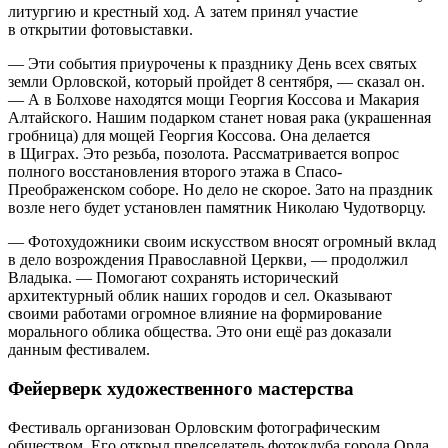
литургию и крестный ход. А затем принял участие
в открытии фотовыставки.
— Эти события приурочены к празднику День всех святых
земли Орловской, который пройдет 8 сентября, — сказал он.
— А в Болхове находятся мощи Георгия Коссова и Макария
Алтайского. Нашим подарком станет новая рака (украшенная
гробница) для мощей Георгия Коссова. Она делается
в Щиграх. Это резьба, позолота. Рассматривается вопрос
полного восстановления второго этажа в Спасо-
Преображенском соборе. Но дело не скорое. Зато на праздник
возле него будет установлен памятник Николаю Чудотворцу.
— Фотохудожники своим искусством вносят огромный вклад
в дело возрождения Православной Церкви, — продолжил
Владыка. — Помогают сохранять исторический
архитектурный облик наших городов и сел. Оказывают
своими работами огромное влияние на формирование
морального облика общества. Это они ещё раз доказали
данным фестивалем.
Фейерверк художественного мастерства
Фестиваль организован Орловским фотографическим
обществом. Его открыл председатель фотоклуба города Орла