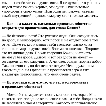
сам, — позаботиться о душе своей. Я не думаю, что у наших
людей такие уж они черные, эти души. Нужно только
упорядочить свою жизнь. Православие поможет навести
такой внутренний порядок каждому, стоит только захотеть.
— Как вам кажется, насколько орловское общество
открыто для православия, для слова Божия?
— До бесконечности! Это русские люди. Они соскучились
по добру и милосердию, хотя порой и не отдают себе в том
отчет. Даже те, кто называет себя атеистом, давно хотят
тишины и мира в душе своей. Взаимоотношения с Творцом —
это их личное дело. Но как творения Божии, и атеисты
не могут без добра. Дьявол, и тот без добра не может —
он стремится его разрушить. А человек создан творить добро.
Так, конечно же, он без него затоскует. Невооруженным
глазом видно: на Орловщине просыпается вера и тяга
к культуре православной, что меня очень радует.
— Но все-таки есть что-то, что вас настораживает
в орловском обществе?
— Может быть, медлительность, косность некоторая. Мне
кажется, есть холодное отношение к самим себе. Люди как-то
не заботятся о своем авторитете. Какое-то наплевательское