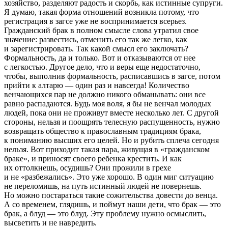
хозяйство, разделяют радость и скорбь, как истинные супруги.
Я думаю, такая форма отношений возникла потому, что
регистрация в загсе уже не воспринимается всерьез.
Гражданский брак в полном смысле слова утратил свое
значение: развестись, отменить его так же легко, как
и зарегистрировать. Так какой смысл его заключать?
Формальность, да и только. Вот и отказываются от нее
с легкостью. Другое дело, что и веры еще недостаточно,
чтобы, выполнив формальность, расписавшись в загсе, потом
прийти к алтарю — один раз и навсегда! Количество
венчающихся пар не должно никого обманывать: они все
равно распадаются. Будь моя воля, я бы не венчал молодых
людей, пока они не проживут вместе несколько лет. С другой
стороны, нельзя и поощрять телесную распущенность, нужно
возвращать общество к православным традициям брака,
к пониманию высших его целей. Но и рубить сплеча сегодня
нельзя. Вот приходит такая пара, живущая в «гражданском
браке», и приносят своего ребенка крестить. И как
их оттолкнешь, осудишь? Они прожили в грехе
и не «разбежались». Это уже хорошо. В один миг ситуацию
не переломишь, на путь истинный людей не повернешь.
Но можно постараться такие сожительства довести до венца.
А со временем, глядишь, и поймут наши дети, что брак — это
брак, а блуд — это блуд. Эту проблему нужно осмыслить,
высветить и не навредить.