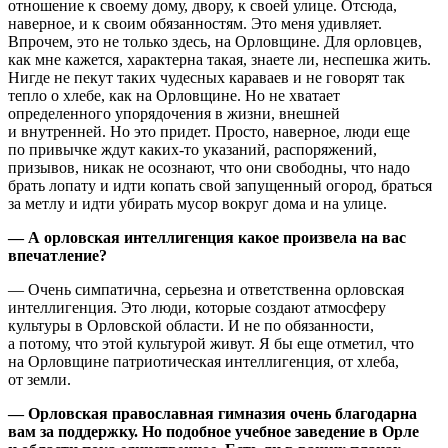
отношение к своему дому, двору, к своей улице. Отсюда,
наверное, и к своим обязанностям. Это меня удивляет.
Впрочем, это не только здесь, на Орловщине. Для орловцев,
как мне кажется, характерна такая, знаете ли, неспешка жить.
Нигде не пекут таких чудесных караваев и не говорят так
тепло о хлебе, как на Орловщине. Но не хватает
определенного упорядочения в жизни, внешней
и внутренней. Но это придет. Просто, наверное, люди еще
по привычке ждут каких-то указаний, распоряжений,
призывов, никак не осознают, что они свободны, что надо
брать лопату и идти копать свой запущенный огород, браться
за метлу и идти убирать мусор вокруг дома и на улице.
— А орловская интеллигенция какое произвела на вас
впечатление?
— Очень симпатична, серьезна и ответственна орловская
интеллигенция. Это люди, которые создают атмосферу
культуры в Орловской области. И не по обязанности,
а потому, что этой культурой живут. Я бы еще отметил, что
на Орловщине патриотическая интеллигенция, от хлеба,
от земли.
— Орловская православная гимназия очень благодарна
вам за поддержку. Но подобное учебное заведение в Орле