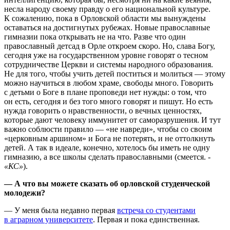
несла народу своему правду о его национальной культуре.
К сожалению, пока в Орловской области мы вынуждены
оставаться на достигнутых рубежах. Новые православные
гимназии пока открывать не на что. Разве что один
православный детсад в Орле откроем скоро. Но, слава Богу,
сегодня уже на государственном уровне говорят о тесном
сотрудничестве Церкви и системы народного образования.
Не для того, чтобы учить детей поститься и молиться — этому
можно научиться в любом храме, свободы много. Говорить
с детьми о Боге в плане проповеди нет нужды: о том, что
он есть, сегодня и без того много говорят и пишут. Но есть
нужда говорить о нравственности, о вечных ценностях,
которые дают человеку иммунитет от саморазрушения. И тут
важно соблюсти правило — «не навреди», чтобы со своим
«церковным аршином» и Бога не потерять, и не оттолкнуть
детей. А так в идеале, конечно, хотелось бы иметь не одну
гимназию, а все школы сделать православными (смеется.
-
«КС»
).
— А что вы можете сказать об орловской студенческой
молодежи?
— У меня была недавно первая
встреча со студентами
в аграрном университете
. Первая и пока единственная.