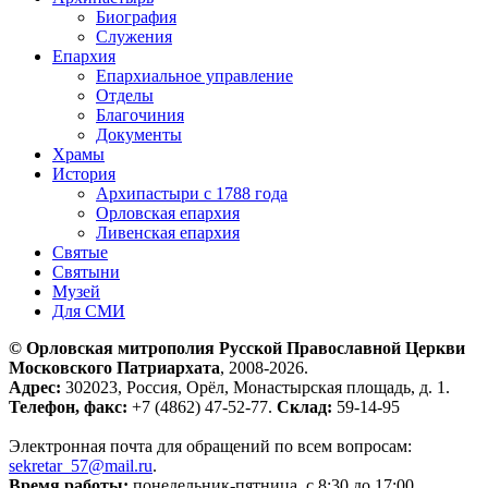
Биография
Служения
Епархия
Епархиальное управление
Отделы
Благочиния
Документы
Храмы
История
Архипастыри с 1788 года
Орловская епархия
Ливенская епархия
Святые
Святыни
Музей
Для СМИ
© Орловская митрополия Русской Православной Церкви
Московского Патриархата
, 2008-2026.
Адрес:
302023, Россия, Орёл, Монастырская площадь, д. 1.
Телефон, факс:
+7 (4862) 47-52-77.
Склад:
59-14-95
Электронная почта для обращений по всем вопросам:
sekretar_57@mail.ru
(ссылка для отправки email)
.
Время работы:
понедельник-пятница, с 8:30 до 17:00.