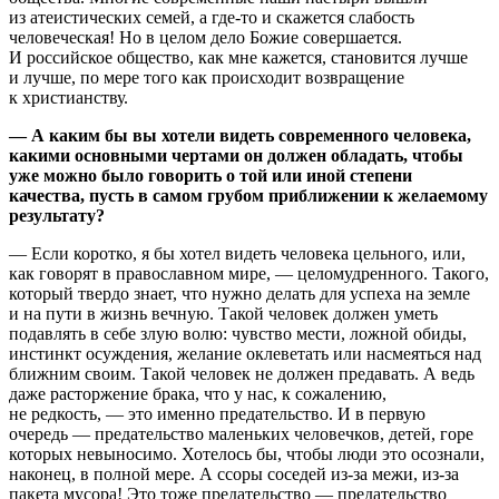
из атеистических семей, а где-то и скажется слабость
человеческая! Но в целом дело Божие совершается.
И российское общество, как мне кажется, становится лучше
и лучше, по мере того как происходит возвращение
к христианству.
— А каким бы вы хотели видеть современного человека,
какими основными чертами он должен обладать, чтобы
уже можно было говорить о той или иной степени
качества, пусть в самом грубом приближении к желаемому
результату?
— Если коротко, я бы хотел видеть человека цельного, или,
как говорят в православном мире, — целомудренного. Такого,
который твердо знает, что нужно делать для успеха на земле
и на пути в жизнь вечную. Такой человек должен уметь
подавлять в себе злую волю: чувство мести, ложной обиды,
инстинкт осуждения, желание оклеветать или насмеяться над
ближним своим. Такой человек не должен предавать. А ведь
даже расторжение брака, что у нас, к сожалению,
не редкость, — это именно предательство. И в первую
очередь — предательство маленьких человечков, детей, горе
которых невыносимо. Хотелось бы, чтобы люди это осознали,
наконец, в полной мере. А ссоры соседей из-за межи, из-за
пакета мусора! Это тоже предательство — предательство