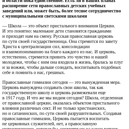
и области пока единственное. Есть ли в ваших планах
расширение сети православных детских учебных
заведений или, может быть, более тесное сотрудничество
с муниципальными светскими школами
— Школа — это объект пристального внимания Церкви.
И это понятно: маленькие дети становятся гражданами
и приходят нам на смену. Русская православная церковь
по сути своей государственница. Она стремится по завету
Христа к централизации сил, консолидации
и взаимопониманию на благо каждого из нас. И церковь,
естественно, стремится привить это чувство и нашей
молодежи, чтобы с ним она входила в жизнь, бралась за плуг
и за вожжи, чтобы дальше созидать, воспитывать подобных
себе и помнить о нас, грешных.
Православные гимназии сегодня — это вынужденная мера.
Церковь вынуждена создавать свои школы, так как
государственную школу и церковь размежевали еще
в 1917 году. И что же мы видим сегодня? Школа, отделенная
от православной церкви, оказалась объектом пристального
влияния различных сект. И не только христианских,
но и сатанинских, по сути своей разрушительных. Создавая
православные гимназии, Церковь пытается воспитать
не церковных служителей, нет, а православную
интеллигенцию, которая бы, несмотря ни на какие веяния,