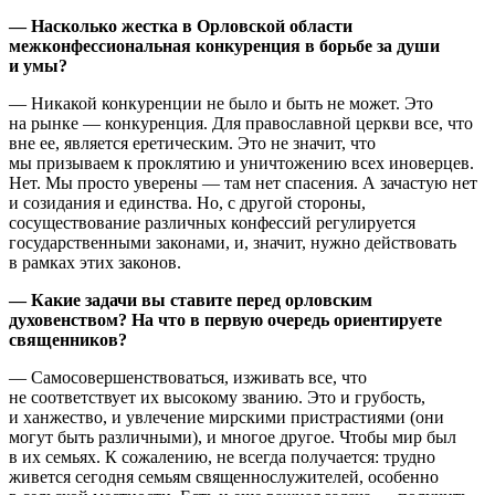
— Насколько жестка в Орловской области
межконфессиональная конкуренция в борьбе за души
и умы?
— Никакой конкуренции не было и быть не может. Это
на рынке — конкуренция. Для православной церкви все, что
вне ее, является еретическим. Это не значит, что
мы призываем к проклятию и уничтожению всех иноверцев.
Нет. Мы просто уверены — там нет спасения. А зачастую нет
и созидания и единства. Но, с другой стороны,
сосуществование различных конфессий регулируется
государственными законами, и, значит, нужно действовать
в рамках этих законов.
— Какие задачи вы ставите перед орловским
духовенством? На что в первую очередь ориентируете
священников?
— Самосовершенствоваться, изживать все, что
не соответствует их высокому званию. Это и грубость,
и ханжество, и увлечение мирскими пристрастиями (они
могут быть различными), и многое другое. Чтобы мир был
в их семьях. К сожалению, не всегда получается: трудно
живется сегодня семьям священнослужителей, особенно