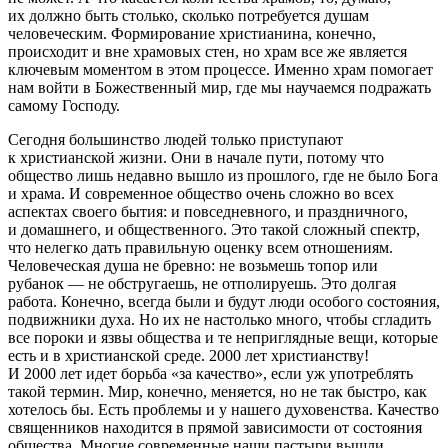
их должно быть столько, сколько потребуется душам
человеческим. Формирование христианина, конечно,
происходит и вне храмовых стен, но храм все же является
ключевым моментом в этом процессе. Именно храм помогает
нам войти в Божественный мир, где мы научаемся подражать
самому Господу.
Сегодня большинство людей только приступают
к христианской жизни. Они в начале пути, потому что
общество лишь недавно вышло из прошлого, где не было Бога
и храма. И современное общество очень сложно во всех
аспектах своего бытия: и повседневного, и праздничного,
и домашнего, и общественного. Это такой сложный спектр,
что нелегко дать правильную оценку всем отношениям.
Человеческая душа не бревно: не возьмешь топор или
рубанок — не обстругаешь, не отполируешь. Это долгая
работа. Конечно, всегда были и будут люди особого состояния,
подвижники духа. Но их не настолько много, чтобы сгладить
все пороки и язвы общества и те неприглядные вещи, которые
есть и в христианской среде. 2000 лет христианству!
И 2000 лет идет борьба «за качество», если уж употреблять
такой термин. Мир, конечно, меняется, но не так быстро, как
хотелось бы. Есть проблемы и у нашего духовенства. Качество
священников находится в прямой зависимости от состояния
общества. Многие современные наши пастыри вышли