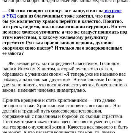
на вопросы корреспондента еженедельника «Красная строка».
— Об этом говорят и пишут все чаще, и вот на
встрече
в УВД
один из благочинных тоже заметил, что пора
бы уж количеству храмов перейти в качество. Понятно,
что речь, видимо, шла о самосознании верующих. Но тем
не менее хочется уточнить: а что же следует понимать под
этим качеством, к какому желаемому результату
стремится Русская православная церковь, духовно
окормляя свою паству? И только ли о воцерковленных
ее забота?
— Желаемый результат определен Спасителем, Господом
нашим Иисусом Христом, который очень емко сказал,
обращаясь к ученикам своим: «Я теперь уже не называю вас
рабами, а называю вас друзьями». Этими словами Господь
дает ясно понять, что восприятие его учения, божественного
закона, изменяет человека диаметрально.
Принять крещение и стать христианином — это далеко
не одно и то же. Христианами становятся всю жизнь. Это
долгий и трудный путь самосовершенствования,
сопряженный с покаянием и борьбой со своими страстями.
Поэтому термин «качество» здесь не совсем уместен, если
мы говорим о духовной жизни. Качества как такового и быть
не может. А что касается количества храмов, то, думаю,