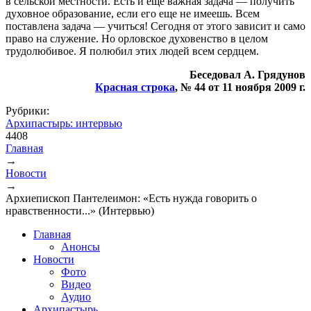
в сельской местности. Есть и еще важная задача — получить
духовное образование, если его еще не имеешь. Всем
поставлена задача — учиться! Сегодня от этого зависит и само
право на служение. Но орловское духовенство в целом
трудолюбивое. Я полюбил этих людей всем сердцем.
Беседовал А. Грядунов
Красная строка
(внешняя ссылка)
, № 44 от 11 ноября 2009 г.
Рубрики:
Архипастырь: интервью
4408
Главная
→
Вы здесь
Новости
→
Архиепископ Пантелеимон: «Есть нужда говорить о
нравственности...» (Интервью)
Главная
Анонсы
Новости
Фото
Видео
Аудио
Архипастырь