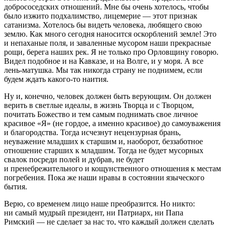
добрососедских отношений. Мне бы очень хотелось, чтобы
было изжито подхалимство, лицемерие — этот признак
сатанизма. Хотелось бы видеть человека, любящего свою
землю. Как много сегодня наносится оскорблений земле! Это
и непаханые поля, и заваленные мусором наши прекрасные
рощи, берега наших рек. Я не только про Орловщину говорю.
Видел подобное и на Кавказе, и на Волге, и у моря. А все
лень-матушка. Мы так никогда страну не поднимем, если
будем ждать какого-то наития.
Ну и, конечно, человек должен быть верующим. Он должен
верить в светлые идеалы, в жизнь Творца и с Творцом,
почитать Божество и тем самым поднимать свое личное
красивое «Я» (не гордое, а именно красивое) до самоуважения
и благородства. Тогда исчезнут нецензурная брань,
неуважение младших к старшим и, наоборот, беззаботное
отношение старших к младшим. Тогда не будет мусорных
свалок посреди полей и дубрав, не будет
и пренебрежительного и кощунственного отношения к местам
погребения. Пока же наши нравы в состоянии языческого
бытия.
Верю, со временем лицо наше преобразится. Но никто:
ни самый мудрый президент, ни Патриарх, ни Папа
Римский — не сделает за нас то, что каждый должен сделать