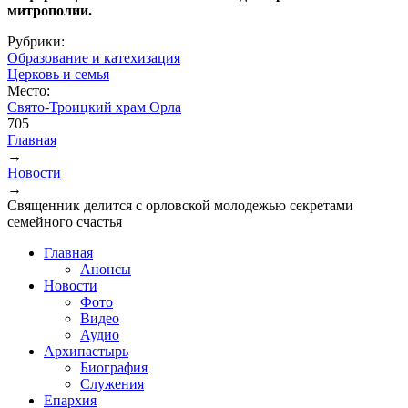
митрополии.
Рубрики:
Образование и катехизация
Церковь и семья
Место:
Свято-Троицкий храм Орла
705
Главная
→
Вы здесь
Новости
→
Священник делится с орловской молодежью секретами
семейного счастья
Главная
Анонсы
Новости
Фото
Видео
Аудио
Архипастырь
Биография
Служения
Епархия