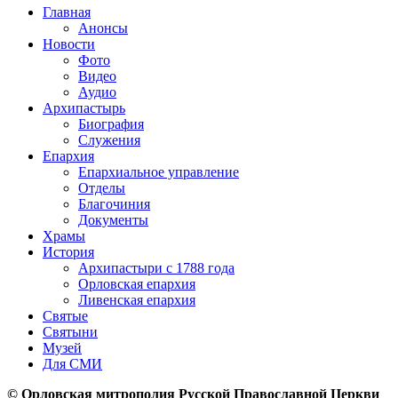
Главная
Анонсы
Новости
Фото
Видео
Аудио
Архипастырь
Биография
Служения
Епархия
Епархиальное управление
Отделы
Благочиния
Документы
Храмы
История
Архипастыри с 1788 года
Орловская епархия
Ливенская епархия
Святые
Святыни
Музей
Для СМИ
© Орловская митрополия Русской Православной Церкви