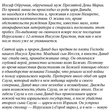
Иосиф Обручник, обрученный муж Пресвятой Девы Марии.
По прямой линии он происходил из рода царя Давида,
но находился в бедности и, проживая в глухом Назарете,
занимался плотничеством. О жизни его, кроме
обстоятельств рождения Христа, известно мало, хотя
апокрифическая литература и старалась восполнить этот
пробел. По-видимому он скончался вскоре после посещения
Иерусалима с 12-летним Иисусом Христом, так как о нем
после того уже не упоминается.
Святой царь и пророк Давид был предком по плоти Господа
нашего Иисуса Христа. Младший сын Иессея, в юности Давид
пас стада овец, принадлежавшие отцу. Он отличался
глубокой верой, ревностно исполнял волю Божию. Поэтому
во время нашествия филистимлян он Божией помощью одолел
в единоборстве великана Голиафа, что решило исход войны
в пользу израильского народа. Претерпев много обид от царя
Саула, который видел в нем любимца народа и своего
соперника, Давид явил свое незлобие и великодушие. Дважды
имея возможность убить Саула, он не сделал этого. После
гибели Саула и его сына Давид был провозглашен царем
южной части израильского государства, а после убийства
второго сына Саула — царем всего Израиля. Он устроил
новую столицу — Иерусалим («Город мира»), а в нем — новую