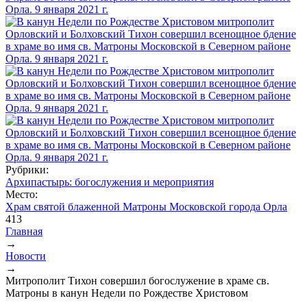
Рубрики:
Архипастырь: богослужения и мероприятия
Место:
Храм святой блаженной Матроны Московской города Орла
413
Главная
→
Вы здесь
Новости
→
Митрополит Тихон совершил богослужение в храме св.
Матроны в канун Недели по Рождестве Христовом