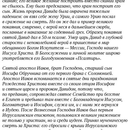
скинию; его великое желание построить вместо скинии храм
не сбылось. Ему было предсказано, что храм построит его
сын. Жизнь пророка Давида была омрачена тяжелым
падением: он взял себе жену Урии, а самого Урию послал
в сражение на смерть. Но он же дал и пример великого
покаяния, смиренно, с верой неся в дальнейшем скорби,
посланные в наказание за содеянный грех. Образец покаяния
святой Давид дал в 50-м псалме. Умер царь Давид в глубокой
старости с непоколебимой верой в пришествие в мир
обещанного Богом Искупителя — Мессии, Господа нашего
Иисуса Христа. В Богослужении и личной молитве широко
употребляется его Богодухновенная «Псалтирь».
Святой апостол Иаков, брат Господень, старший сын
Иосифа Обручника от его первого брака с Соломонией.
Апостол Иаков вспоминается в святые дни празднования
Рождества Христова вместе со своим отцом Иосифом
и святым царем и пророком Давидом, потому что,
по преданию, сопровождал святое Семейство при бегстве
в Египет и пребывал там вместе с Богомладенцем Иисусом,
Богоматерью и Иосифом, служа им, и с ними же вернулся
в Иудею. После Вознесения Господня Иаков был первым
Иерусалимским епископом, пользовался великим уважением
не только у христиан, но и среди иудеев. Принял мученическую
смерть за Христа: его сбросили с крыши Иерусалимского