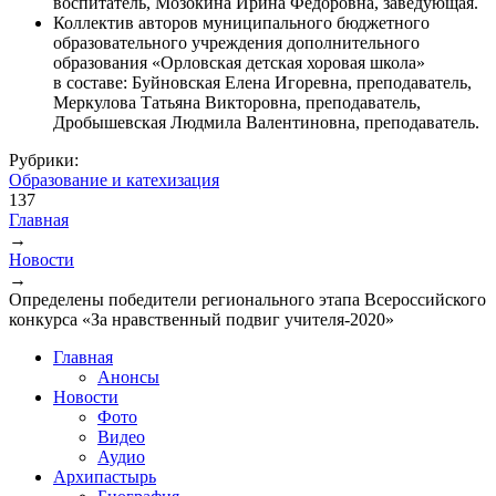
воспитатель, Мозокина Ирина Федоровна, заведующая.
Коллектив авторов муниципального бюджетного
образовательного учреждения дополнительного
образования «Орловская детская хоровая школа»
в составе: Буйновская Елена Игоревна, преподаватель,
Меркулова Татьяна Викторовна, преподаватель,
Дробышевская Людмила Валентиновна, преподаватель.
Рубрики:
Образование и катехизация
137
Главная
→
Вы здесь
Новости
→
Определены победители регионального этапа Всероссийского
конкурса «За нравственный подвиг учителя-2020»
Главная
Анонсы
Новости
Фото
Видео
Аудио
Архипастырь