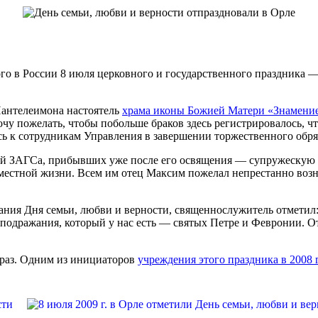
о в России 8 июля церковного и государственного праздника —
антелеимона настоятель
храма иконы Божией Матери «Знамение
у пожелать, чтобы побольше браков здесь регистрировалось, ч
сь к сотрудникам Управления в завершении торжественного обря
й ЗАГСа, прибывших уже после его освящения — супружескую 
вместной жизни. Всем им отец Максим пожелал непрестанно воз
ания Дня семьи, любви и верности, священнослужитель отметил
одражания, который у нас есть — святых Петре и Февронии. От 
й раз. Одним из инициаторов
учреждения этого праздника в 2008 