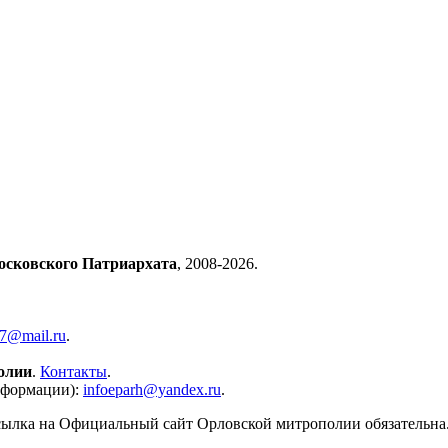
осковского Патриархата
, 2008-2026.
57@mail.ru
.
олии
.
Контакты
.
нформации):
infoeparh@yandex.ru
.
сылка на Официальный сайт Орловской митрополии обязательна