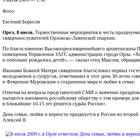
Фото:
Евгений Борисов
Орел, 8 июля.
Торжественные мероприятия в честь празднуемог
священнослужителей Орловско-Ливенской епархии.
По благословению Высокопреосвященнейшего архиепископа П
помещения Управления ЗАГС администрации города Орла. «Хоч
и побольше рождалось детей», — сказал отец Максим, обращая
Иконами Божией Матери священник благословил первых госте
молодоженов и супругов, отметивших в этот день 30-летие со
и Февронии Муромским о сохранении мира и любви в семье.
Отвечая на вопросы представителей СМИ о значении празднов
пытаются напомнить российскому обществу о том примере для п
в ближайшие 10-15 лет решится судьба России».
День семьи, любви и верности празднуется в России во второ
Алексий II.