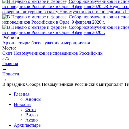
Рубрики:
Архипастырь: богослужения и мероприятия
Место:
Скит Новомучеников и исповедников Российских
375
Главная
→
Вы здесь
Новости
→
В праздник Собора Новомучеников Российских митрополит Ти
Главная
Анонсы
Новости
Фото
Видео
Аудио
Архипастырь