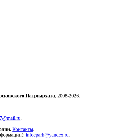
осковского Патриархата
, 2008-2026.
57@mail.ru
.
олии
.
Контакты
.
нформации):
infoeparh@yandex.ru
.