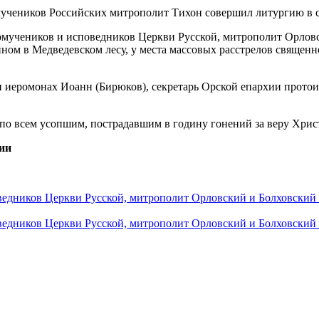
овомучеников и исповедников Церкви Русской, митрополит Орло
ом в Медведевском лесу, у места массовых расстрелов священн
иеромонах Иоанн (Бирюков), секретарь Орской епархии протои
о всем усопшим, пострадавшим в годину гонений за веру Христ
ии