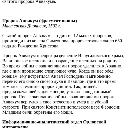
святого пророка Аввакума.
Пророк Аввакум (фрагмент иконы)
Мастерская Дионисия, 1502 г.
Святой пророк Аввакум — один из 12 малых пророков,
происходил из колена Симеонова, пророчествовал около 650
года до Рождества Христова.
Пророк Аввакум предрек разрушение Иерусалимского храма,
Вавилонское пленение и возвращение пленных на родину.
Во время войны с вавилонянами пророк удалился в Аравию,
где с ним произошло следующее чудо. Когда он нес обед
жнецам, ему встретился Ангел Господень и мгновенно
перенес его силою своего духа в Вавилон, где в это время
томился в темнице пророк Даниил. Так, пищей,
предназначавшейся для жнецов, утолил голод гонимый
пророк. После окончания войны с вавилонянами пророк
Аввакум вернулся в свое отечество и умер в глубокой
старости. При святом Константинопольском царе Феодосии
Младшем были обретены его мощи.
Информационно-аналитический отдел Орловской
митрополии