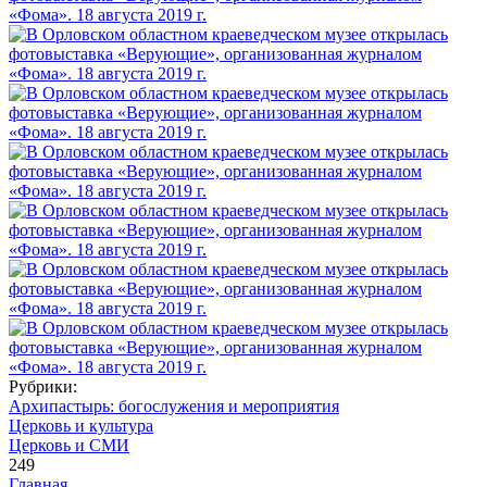
Рубрики:
Архипастырь: богослужения и мероприятия
Церковь и культура
Церковь и СМИ
249
Главная