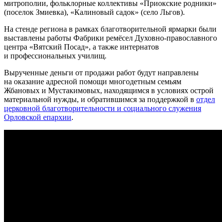
митрополии, фольклорные коллективы «Приокские родники»
(поселок Змиевка), «Калиновый садок» (село Льгов).
На стенде региона в рамках благотворительной ярмарки были
выставлены работы Фабрики ремёсел Духовно-православного
центра «Вятский Посад», а также интернатов
и профессиональных училищ.
Вырученные деньги от продажи работ будут направлены
на оказание адресной помощи многодетным семьям
Жбановых и Мустакимовых, находящимся в условиях острой
материальной нужды, и обратившимся за поддержкой в
отдел
церковной благотворительности и социального служения
Орловской епархии
.