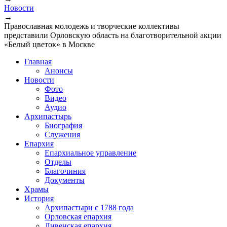
Вы здесь
Новости
→
Православная молодежь и творческие коллективы
представили Орловскую область на благотворительной акции
«Белый цветок» в Москве
Главная
Анонсы
Новости
Фото
Видео
Аудио
Архипастырь
Биография
Служения
Епархия
Епархиальное управление
Отделы
Благочиния
Документы
Храмы
История
Архипастыри с 1788 года
Орловская епархия
Ливенская епархия