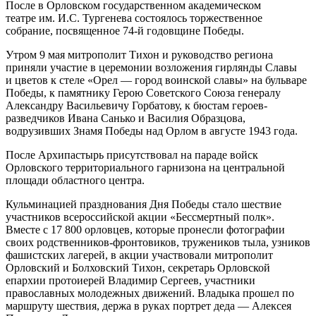
После в Орловском государственном академическом
театре им. И.С. Тургенева состоялось торжественное
собрание, посвященное 74-й годовщине Победы.
Утром 9 мая митрополит Тихон и руководство региона
приняли участие в церемонии возложения гирлянды Славы
и цветов к стеле «Орел — город воинской славы» на бульваре
Победы, к памятнику Герою Советского Союза генералу
Александру Васильевичу Горбатову, к бюстам героев-
разведчиков Ивана Санько и Василия Образцова,
водрузивших Знамя Победы над Орлом в августе 1943 года.
После Архипастырь присутствовал на параде войск
Орловского территориального гарнизона на центральной
площади областного центра.
Кульминацией празднования Дня Победы стало шествие
участников всероссийской акции «Бессмертный полк».
Вместе с 17 800 орловцев, которые пронесли фотографии
своих родственников-фронтовиков, тружеников тыла, узников
фашистских лагерей, в акции участвовали митрополит
Орловский и Болховский Тихон, секретарь Орловской
епархии протоиерей Владимир Сергеев, участники
православных молодежных движений. Владыка прошел по
маршруту шествия, держа в руках портрет деда — Алексея