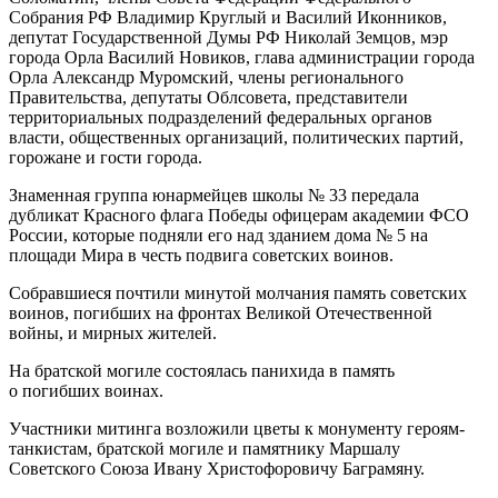
Собрания РФ Владимир Круглый и Василий Иконников,
депутат Государственной Думы РФ Николай Земцов, мэр
города Орла Василий Новиков, глава администрации города
Орла Александр Муромский, члены регионального
Правительства, депутаты Облсовета, представители
территориальных подразделений федеральных органов
власти, общественных организаций, политических партий,
горожане и гости города.
Знаменная группа юнармейцев школы № 33 передала
дубликат Красного флага Победы офицерам академии ФСО
России, которые подняли его над зданием дома № 5 на
площади Мира в честь подвига советских воинов.
Собравшиеся почтили минутой молчания память советских
воинов, погибших на фронтах Великой Отечественной
войны, и мирных жителей.
На братской могиле состоялась панихида в память
о погибших воинах.
Участники митинга возложили цветы к монументу героям-
танкистам, братской могиле и памятнику Маршалу
Советского Союза Ивану Христофоровичу Баграмяну.