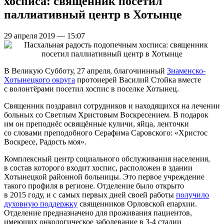
хосписа: священник посетил
паллиативный центр в Хотынце
29 апреля 2019 — 15:07
В Великую Субботу, 27 апреля, благочиннный
Знаменско-
Хотынецкого округа
протоиерей Василий Стойка вместе
с волонтёрами посетил хоспис в поселке Хотынец.
Священник поздравил сотрудников и находящихся на лечении
больных со Светлым Христовым Воскресением. В подарок
им он преподнёс освящённые куличи, яйца, ленточки
со словами преподобного Серафима Саровского: «Христос
Воскресе, Радость моя».
Комплексный центр социального обслуживания населения,
в состав которого входит хоспис, расположен в здании
Хотынецкой районной больницы. Это первое учреждение
такого профиля в регионе. Отделение было открыто
в 2015 году, и с самых первых дней своей работы
получило
духовную поддержку
священников Орловской епархии.
Отделение предназначено для проживания пациентов,
имеющих онкологическое заболевание в 3-4 стадии