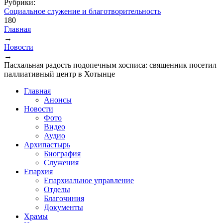
Рубрики:
Социальное служение и благотворительность
180
Главная
→
Вы здесь
Новости
→
Пасхальная радость подопечным хосписа: священник посетил
паллиативный центр в Хотынце
Главная
Анонсы
Новости
Фото
Видео
Аудио
Архипастырь
Биография
Служения
Епархия
Епархиальное управление
Отделы
Благочиния
Документы
Храмы