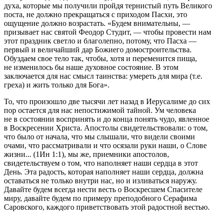
духа, которые мы получили пройдя тернистый путь Великого
поста, не должно прекращаться с приходом Пасхи, это
ощущение должно возрастать. «Будем внимательны, —
призывает нас святой Феодор Студит, — чтобы провести нам
этот праздник светло и благолепно, потому, что Пасха —
первый и величайший дар Божиего домостроительства.
Обуздаем свое тело так, чтобы, хотя и переменится пища,
не изменилось бы наше духовное состояние. В этом
заключается для нас смысл таинства: умереть для мира (т.е.
греха) и жить только для Бога».
То, что произошло две тысячи лет назад в Иерусалиме до сих
пор остается для нас непостижимой тайной. Ум человека
не в состоянии воспринять и до конца понять чудо, явленное
в Воскресении Христа. Апостолы свидетельствовали: о том,
что было от начала, что мы слышали, что видели своими
очами, что рассматривали и что осязали руки наши, о Слове
жизни... (1Ин 1:1), мы же, приемники апостолов,
свидетельствуем о том, что наполняет наши сердца в этот
День. Эта радость, которая наполняет наши сердца, должна
оставаться не только внутри нас, но и изливаться наружу.
Давайте будем всегда нести весть о Воскресшем Спасителе
миру, давайте будем по примеру преподобного Серафима
Саровского, каждого приветствовать этой радостной вестью.