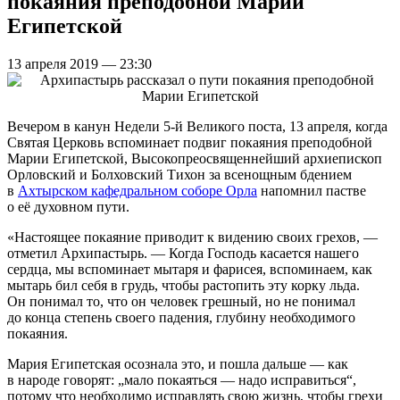
покаяния преподобной Марии
Египетской
13 апреля 2019 — 23:30
Вечером в канун Недели 5-й Великого поста, 13 апреля, когда
Святая Церковь вспоминает подвиг покаяния преподобной
Марии Египетской, Высокопреосвященнейший архиепископ
Орловский и Болховский Тихон за всенощным бдением
в
Ахтырском кафедральном соборе Орла
напомнил пастве
о её духовном пути.
«Настоящее покаяние приводит к видению своих грехов, —
отметил Архипастырь. — Когда Господь касается нашего
сердца, мы вспоминает мытаря и фарисея, вспоминаем, как
мытарь бил себя в грудь, чтобы растопить эту корку льда.
Он понимал то, что он человек грешный, но не понимал
до конца степень своего падения, глубину необходимого
покаяния.
Мария Египетская осознала это, и пошла дальше — как
в народе говорят: „мало покаяться — надо исправиться“,
потому что необходимо исправлять свою жизнь, чтобы грехи