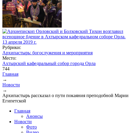
Рубрики:
Архипастырь: богослужения и мероприятия
Место:
Ахтырский кафедральный собор города Орла
744
Главная
→
Вы здесь
Новости
→
Архипастырь рассказал о пути покаяния преподобной Марии
Египетской
Главная
Анонсы
Новости
Фото
Видео