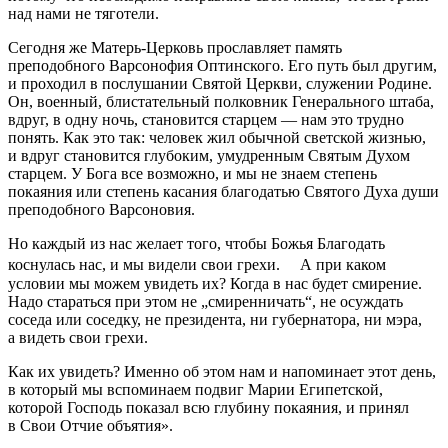
над нами не тяготели.
Сегодня же Матерь-Церковь прославляет память
преподобного Варсонофия Оптинского. Его путь был другим,
и проходил в послушании Святой Церкви, служении Родине.
Он, военный, блистательный полковник Генерального штаба,
вдруг, в одну ночь, становится старцем — нам это трудно
понять. Как это так: человек жил обычной светской жизнью,
и вдруг становится глубоким, умудренным Святым Духом
старцем. У Бога все возможно, и мы не знаем степень
покаяния или степень касания благодатью Святого Духа души
преподобного Варсоновия.
Но каждый из нас желает того, чтобы Божья Благодать
коснулась нас, и мы видели свои грехи. А при каком
условии мы можем увидеть их? Когда в нас будет смирение.
Надо стараться при этом не „смиренничать“, не осуждать
соседа или соседку, не президента, ни губернатора, ни мэра,
а видеть свои грехи.
Как их увидеть? Именно об этом нам и напоминает этот день,
в который мы вспоминаем подвиг Марии Египетской,
которой Господь показал всю глубину покаяния, и принял
в Свои Отчие объятия».