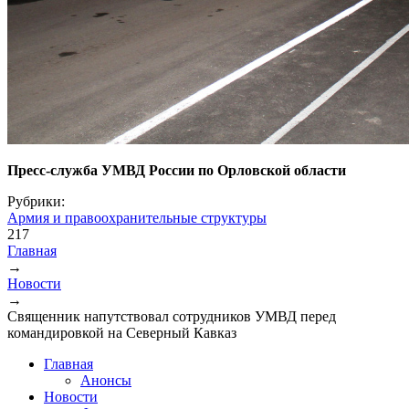
Пресс-служба УМВД России по Орловской области
Рубрики:
Армия и правоохранительные структуры
217
Главная
→
Вы здесь
Новости
→
Священник напутствовал сотрудников УМВД перед
командировкой на Северный Кавказ
Главная
Анонсы
Новости