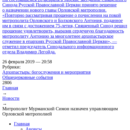
Синода Русской Православной Церкви принято решение
о назначении нового главы Орловской митрополии.
«Повторно рассматривая прошение о почислении на покой
митрополита Орловского и Болховского Антония, поданное
им в связи с достижением 75-летия, Священный Синод решил
прошение удовлетворить, выразив сердечную благодарность
митрополиту Антонию за многолетнее архипастырское
служение в епархиях Русской Православной Церкви», —
отметил председатель Синодального информационного
отдела Владимир Легойда.
26 февраля 2019 — 20:58
Рубрики:
Архипастырь: богослужения и мероприятия
Общецерковные события
2806
Главная
→
Вы здесь
Новости
→
Митрополит Мурманский Симон назначен управляющим
Орловской митрополией
Главная
Анонсы