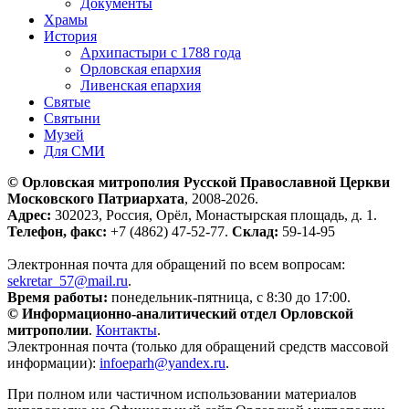
Документы
Храмы
История
Архипастыри с 1788 года
Орловская епархия
Ливенская епархия
Святые
Святыни
Музей
Для СМИ
© Орловская митрополия Русской Православной Церкви
Московского Патриархата
, 2008-2026.
Адрес:
302023, Россия, Орёл, Монастырская площадь, д. 1.
Телефон, факс:
+7 (4862) 47-52-77.
Склад:
59-14-95
Электронная почта для обращений по всем вопросам:
sekretar_57@mail.ru
.
Время работы:
понедельник-пятница, с 8:30 до 17:00.
© Информационно-аналитический отдел Орловской
митрополии
.
Контакты
.
Электронная почта (только для обращений средств массовой
информации):
infoeparh@yandex.ru
.
При полном или частичном использовании материалов