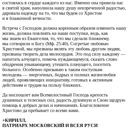
состоялась в сердце каждого из нас. Именно она привела нас
в святой храм, наполнила нашу душу неизреченной радостью,
даровала надежду на то, что мы будем со Христом
и в блаженной вечности.
Встреча с Господом должна коренным образом изменить нашу
жизнь, должна повлиять на наши поступки, ведь, как
мы знаем из Евангелия, то, что мы сделали ближнему,
мы сотворили и Богу (Мф. 25:40). Согретые любовью
Христовой, мы призваны являть эту любовь другим людям,
призваны творить дела милосердия. Это под силу каждому —
напитать алчущего, помочь нуждающемуся, сказать слово
ободрения унывающему, утешить плачущего, посетить
больного. Особенно призываю к таким поступкам
молодежь — энергичных, бодрых и полных жизнелюбия
людей, проявляющих инициативу, готовых к активным
действиям и трудам на пользу ближних.
Да ниспошлет вам Всемилостивый Господь крепость
душевных и телесных сил, радость духовную и Свою щедрую
помощь в добрых делах и начинаниях. Благословение
Христово да пребывает со всеми вами.
+КИРИЛЛ,
ПАТРИАРХ МОСКОВСКИЙ И ВСЕЯ РУСИ