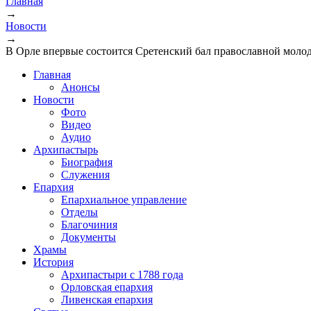
Главная
→
Вы здесь
Новости
→
В Орле впервые состоится Сретенский бал православной моло
Главная
Анонсы
Новости
Фото
Видео
Аудио
Архипастырь
Биография
Служения
Епархия
Епархиальное управление
Отделы
Благочиния
Документы
Храмы
История
Архипастыри с 1788 года
Орловская епархия
Ливенская епархия