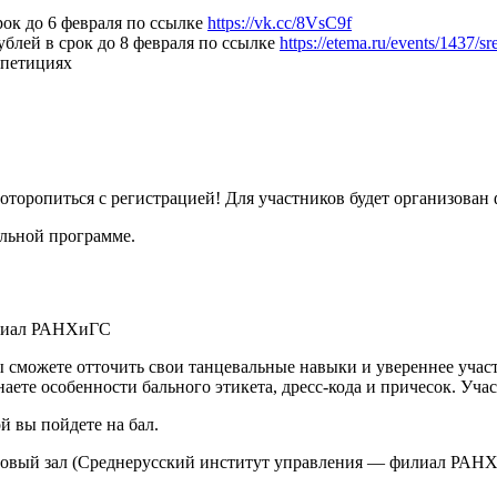
рок до 6 февраля по ссылке
https://vk.cc/8VsC9f
ублей в срок до 8 февраля по ссылке
https://etema.ru/events/1437/s
епетициях
торопиться с регистрацией! Для участников будет организован 
альной программе.
 сможете отточить свои танцевальные навыки и увереннее участ
аете особенности бального этикета, дресс-кода и причесок. Уча
й вы пойдете на бал.
ктовый зал (Среднерусский институт управления — филиал РАН