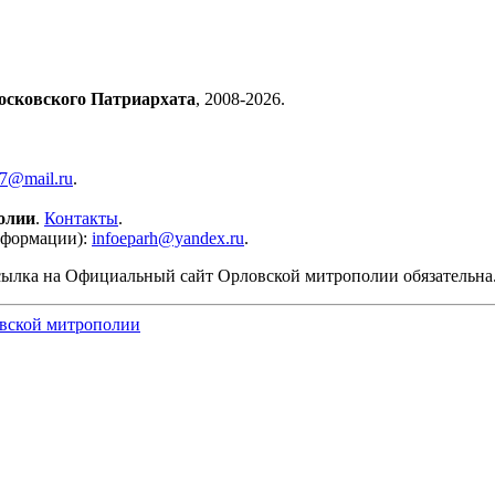
осковского Патриархата
, 2008-2026.
57@mail.ru
.
олии
.
Контакты
.
нформации):
infoeparh@yandex.ru
.
сылка на Официальный сайт Орловской митрополии обязательна
вской митрополии