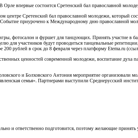
м центре Сретенский бал православной молодежи, который состо
. Событие приурочено к Международному дню православной моло
игры, фотосалон и фуршет для танцующих. Принять участие в б
неделю для участников будут проводиться танцевальные репетиции
200 рублей в срок до 8 февраля через платформу Etema.ru (ссыл
ственных ценностей современной молодежи, воспитание духа па
овского и Болховского Антония мероприятие организовали мо
оявленская семья». Партнерами выступили Среднерусский инс
ательно и ответственно подготовится, поэтому желающие прин