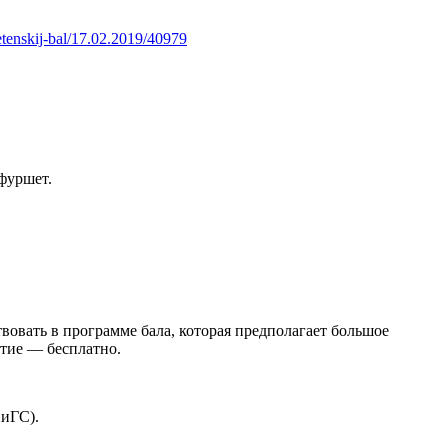
retenskij-bal/17.02.2019/40979
фуршет.
вовать в программе бала, которая предполагает большое
стие — бесплатно.
ХиГС).