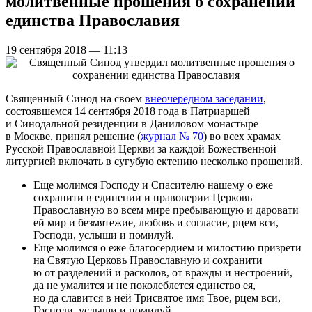
молитвенные прошения о сохранении
единства Православия
19 сентября 2018 — 11:13
Священный Синод на своем
внеочередном заседании
,
состоявшемся 14 сентября 2018 года в Патриаршей
и Синодальной резиденции в Даниловом монастыре
в Москве, принял решение (
журнал № 70
) во всех храмах
Русской Православной Церкви за каждой Божественной
литургией включать в сугубую ектению несколько прошений.
Еще молимся Господу и Спасителю нашему о еже
сохранити в единении и правоверии Церковь
Православную во всем мире пребывающую и даровати
ей мир и безмятежие, любовь и согласие, рцем вси,
Господи, услыши и помилуй.
Еще молимся о еже благосердием и милостию призрети
на Святую Церковь Православную и сохранити
ю от разделений и расколов, от вражды и нестроений,
да не умалится и не поколеблется единство ея,
но да славится в ней Трисвятое имя Твое, рцем вси,
Господи, услыши и помилуй.