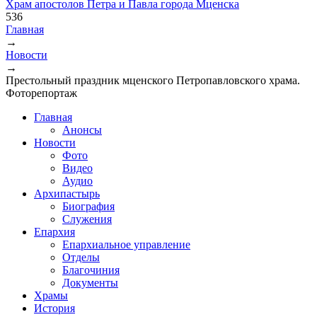
Храм апостолов Петра и Павла города Мценска
536
Главная
→
Вы здесь
Новости
→
Престольный праздник мценского Петропавловского храма.
Фоторепортаж
Главная
Анонсы
Новости
Фото
Видео
Аудио
Архипастырь
Биография
Служения
Епархия
Епархиальное управление
Отделы
Благочиния
Документы
Храмы
История