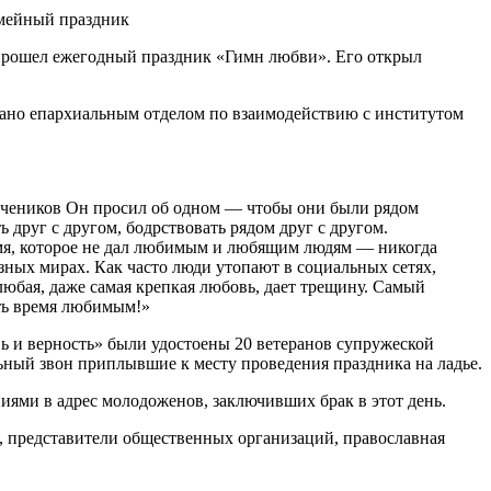
 прошел ежегодный праздник «Гимн любви». Его открыл
ано епархиальным отделом по взаимодействию с институтом
 учеников Он просил об одном — чтобы они были рядом
 друг с другом, бодрствовать рядом друг с другом.
ремя, которое не дал любимым и любящим людям — никогда
азных мирах. Как часто люди утопают в социальных сетях,
а любая, даже самая крепкая любовь, дает трещину. Самый
ить время любимым!»
ь и верность» были удостоены 20 ветеранов супружеской
ьный звон приплывшие к месту проведения праздника на ладье.
ями в адрес молодоженов, заключивших брак в этот день.
, представители общественных организаций, православная