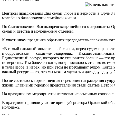
Центром празднования Дня семьи, любви и верности в Орле 8 
молебен о благополучии семейной жизни.
По благословению Высокопреосвященнейшего митрополита Орл
семьи и детства и молодежным отделом.
К участникам праздника обратился председатель епархиальног
«В самый сложный момент своей жизни, перед судом и распят
и бодрствовали,
— отметил священник. —
Каждая семья индиви
Единственный ресурс, которого не становится больше — это вр
не вернешь. Тем более сегодня, когда появилось столько возмо
в телевизоре, в играх, но при этом не пребывают рядом. Когда 
важный ресурс — то, что мы можем уделить и дать друг другу.
После состоялось торжественная церемония награждения супру
жизни. Главными героями представления стали святые Петр и 
На праздничном мероприятии чествование семейных союзов с п
В празднике приняли участие врио губернатора Орловской обл
молодежь.