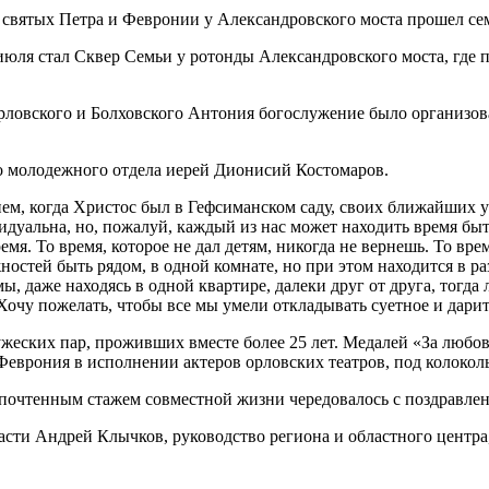
июля стал Сквер Семьи у ротонды Александровского моста, где
овского и Болховского Антония богослужение было организов
о молодежного отдела иерей Дионисий Костомаров.
ием, когда Христос был в Гефсиманском саду, своих ближайших
дуальна, но, пожалуй, каждый из нас может находить время быть
емя. То время, которое не дал детям, никогда не вернешь. То в
жностей быть рядом, в одной комнате, но при этом находится в р
мы, даже находясь в одной квартире, далеки друг от друга, тогд
 Хочу пожелать, чтобы все мы умели откладывать суетное и дар
жеских пар, проживших вместе более 25 лет. Медалей «За любов
Феврония в исполнении актеров орловских театров, под колокол
очтенным стажем совместной жизни чередовалось с поздравлени
асти Андрей Клычков, руководство региона и областного центра