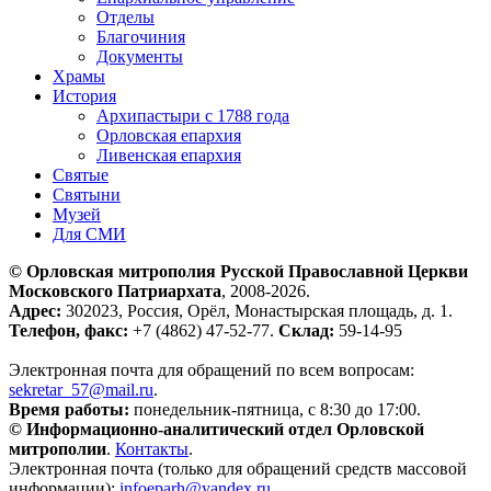
Отделы
Благочиния
Документы
Храмы
История
Архипастыри с 1788 года
Орловская епархия
Ливенская епархия
Святые
Святыни
Музей
Для СМИ
© Орловская митрополия Русской Православной Церкви
Московского Патриархата
, 2008-2026.
Адрес:
302023, Россия, Орёл, Монастырская площадь, д. 1.
Телефон, факс:
+7 (4862) 47-52-77.
Склад:
59-14-95
Электронная почта для обращений по всем вопросам:
sekretar_57@mail.ru
.
Время работы:
понедельник-пятница, с 8:30 до 17:00.
© Информационно-аналитический отдел Орловской
митрополии
.
Контакты
.
Электронная почта (только для обращений средств массовой
информации):
infoeparh@yandex.ru
.