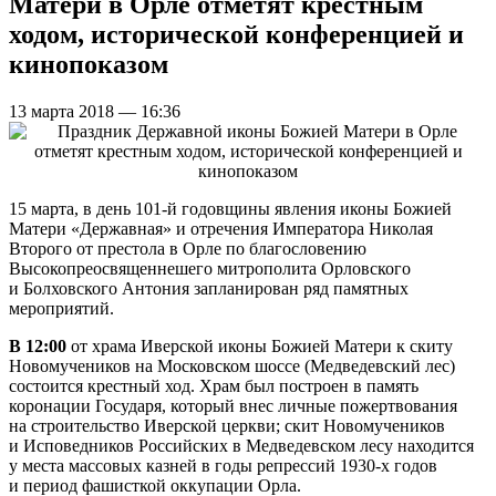
Матери в Орле отметят крестным
ходом, исторической конференцией и
кинопоказом
13 марта 2018 — 16:36
15 марта, в день 101-й годовщины явления иконы Божией
Матери «Державная» и отречения Императора Николая
Второго от престола в Орле по благословению
Высокопреосвященнешего митрополита Орловского
и Болховского Антония запланирован ряд памятных
мероприятий.
В 12:00
от храма Иверской иконы Божией Матери к скиту
Новомучеников на Московском шоссе (Медведевский лес)
состоится крестный ход. Храм был построен в память
коронации Государя, который внес личные пожертвования
на строительство Иверской церкви; скит Новомучеников
и Исповедников Российских в Медведевском лесу находится
у места массовых казней в годы репрессий 1930-х годов
и период фашисткой оккупации Орла.