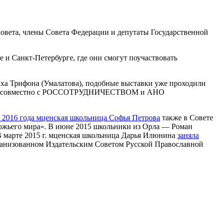
вета, члены Совета Федерации и депутаты Государственной
 и Санкт-Петербурге, где они смогут поучаствовать
аха Трифона (Умалатова), подобные выставки уже проходили
антов“, совместно с РОССОТРУДНИЧЕСТВОМ и АНО
 2016 года мценская школьница Софья Петрова
также в Совете
Божьего мира». В июне 2015 школьники из Орла — Роман
В марте 2015 г. мценская школьница Дарья Илюнина
заняла
ганизованном Издательским Советом Русской Православной