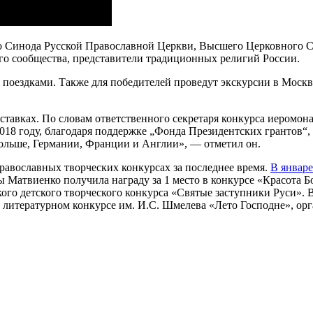
 Синода Русской Православной Церкви, Высшего Церковного Со
го сообщества, представители традиционных религий России.
поездками. Также для победителей проведут экскурсии в Москве
тавках. По словам ответственного секретаря конкурса иеромон
 «В 2018 году, благодаря поддержке „Фонда Президентских гр
льше, Германии, Франции и Англии», — отметил он.
равославных творческих конкурсах за последнее время.
В январе
 Матвиенко получила награду за 1 место в конкурсе «Красота 
ого детского творческого конкурса «Святые заступники Руси». 
 литературном конкурсе им. И.С. Шмелева «Лето Господне», ор