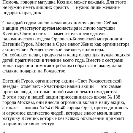
Помочь, говорит матушка Ксения, может каждый. Для этого
не нужно иметь лишних средств — нужно лишь желание
подарить праздник.
С каждый годом число желающих помочь росло. Сейчас
в акции участвуют друзья монастыря и лично матушки
Ксении. Один из них — заместитель председателя
паломнического отдела Орловско-Болховской митрополии
Евгений Гуров. Многие в Орле знают Женю как организатора
акции «Свет Рождественской звезды», волонтера.
Он собирает вещи, продукты и канцтовары для нуждающихся
детей практически в течение всего года. Вместе с сестрами
монастыря они помогают ребятам собраться в школу, дарят
сладкие подарки на Рождество.
Евгений Гуров, организатор акции «Свет Рождественской
звезды», отмечает: «Участники нашей акции — это самые
простые люди, которые порой сами в чем-то нуждаются.
В этом году к нашей акции присоединилась школа № 138
города Москвы, они внесли огромный вклад в нашу акцию,
а также — школы № 34 и № 40 города Орла, присоединилось
и огромное количество людей, которые знают меня, знают
матушку Ксению, которые без всяких объявлений приходят
и привносят свою лепту».