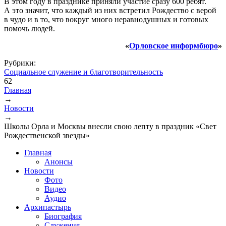
В этом году в празднике приняли участие сразу 600 ребят.
А это значит, что каждый из них встретил Рождество с верой
в чудо и в то, что вокруг много неравнодушных и готовых
помочь людей.
«
Орловское информбюро
»
Рубрики:
Социальное служение и благотворительность
62
Главная
→
Вы здесь
Новости
→
Школы Орла и Москвы внесли свою лепту в праздник «Свет
Рождественской звезды»
Главная
Анонсы
Новости
Фото
Видео
Аудио
Архипастырь
Биография
Служения