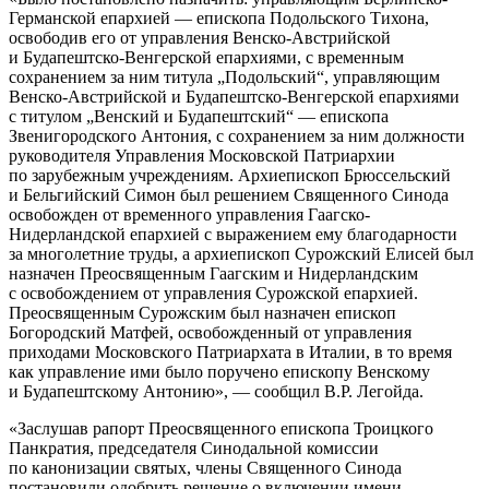
Германской епархией — епископа Подольского Тихона,
освободив его от управления Венско-Австрийской
и Будапештско-Венгерской епархиями, с временным
сохранением за ним титула „Подольский“, управляющим
Венско-Австрийской и Будапештско-Венгерской епархиями
с титулом „Венский и Будапештский“ — епископа
Звенигородского Антония, с сохранением за ним должности
руководителя Управления Московской Патриархии
по зарубежным учреждениям. Архиепископ Брюссельский
и Бельгийский Симон был решением Священного Синода
освобожден от временного управления Гаагско-
Нидерландской епархией с выражением ему благодарности
за многолетние труды, а архиепископ Сурожский Елисей был
назначен Преосвященным Гаагским и Нидерландским
с освобождением от управления Сурожской епархией.
Преосвященным Сурожским был назначен епископ
Богородский Матфей, освобожденный от управления
приходами Московского Патриархата в Италии, в то время
как управление ими было поручено епископу Венскому
и Будапештскому Антонию», — сообщил В.Р. Легойда.
«Заслушав рапорт Преосвященного епископа Троицкого
Панкратия, председателя Синодальной комиссии
по канонизации святых, члены Священного Синода
постановили одобрить решение о включении имени