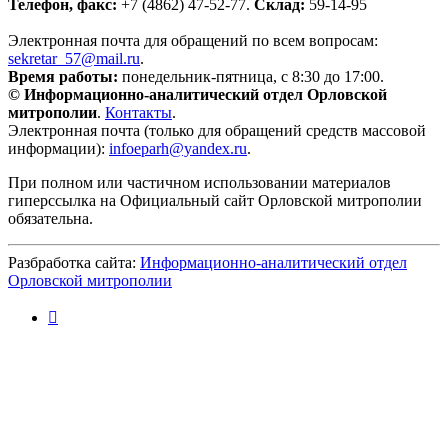
Телефон, факс:
+7 (4862) 47-52-77.
Склад:
59-14-95
Электронная почта для обращений по всем вопросам:
sekretar_57@mail.ru
(ссылка для отправки email)
.
Время работы:
понедельник-пятница, с 8:30 до 17:00.
© Информационно-аналитический отдел Орловской
митрополии
.
Контакты
.
Электронная почта (только для обращений средств массовой
информации):
infoeparh@yandex.ru
(ссылка для отправки email)
.
При полном или частичном использовании материалов
гиперссылка на Официальный сайт Орловской митрополии
обязательна.
Разбработка сайта:
Информационно-аналитический отдел
Орловской митрополии
(внешняя ссылка)
(
с