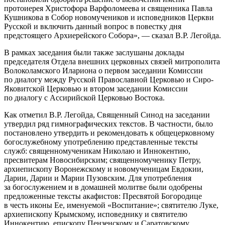
протоиерея Христофора Варфоломеева и священника Павла
Кушникова в Собор новомучеников и исповедников Церкви
Русской и включить данный вопрос в повестку дня
предстоящего Архиерейского Собора», — сказал В.Р. Легойда.
В рамках заседания были также заслушаны доклады
председателя Отдела внешних церковных связей митрополита
Волоколамского Илариона о первом заседании Комиссии
по диалогу между Русской Православной Церковью и Сиро-
Яковитской Церковью и втором заседании Комиссии
по диалогу с Ассирийской Церковью Востока.
Как отметил В.Р. Легойда, Священный Синод на заседании
утвердил ряд гимнографических текстов. В частности, было
постановлено утвердить и рекомендовать к общецерковному
богослужебному употреблению представленные тексты
служб: священномученикам Николаю и Иннокентию,
пресвитерам Новосибирским; священномученику Петру,
архиепископу Воронежскому и новомученицам Евдокии,
Дарии, Дарии и Марии Пузовским. Для употребления
за богослужением и в домашней молитве были одобрены
предложенные тексты акафистов: Пресвятой Богородице
в честь иконы Ее, именуемой «Воспитание»; святителю Луке,
архиепископу Крымскому, исповеднику и святителю
Иннокентию, епископу Пензенскому и Саратовскому.