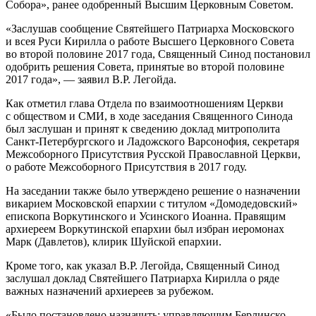
Собора», ранее одобренный Высшим Церковным Советом.
«Заслушав сообщение Святейшего Патриарха Московского
и всея Руси Кирилла о работе Высшего Церковного Совета
во второй половине 2017 года, Священный Синод постановил
одобрить решения Совета, принятые во второй половине
2017 года», — заявил В.Р. Легойда.
Как отметил глава Отдела по взаимоотношениям Церкви
с обществом и СМИ, в ходе заседания Священного Синода
был заслушан и принят к сведению доклад митрополита
Санкт-Петербургского и Ладожского Варсонофия, секретаря
Межсоборного Присутствия Русской Православной Церкви,
о работе Межсоборного Присутствия в 2017 году.
На заседании также было утверждено решение о назначении
викарием Московской епархии с титулом «Домодедовский»
епископа Воркутинского и Усинского Иоанна. Правящим
архиереем Воркутинской епархии был избран иеромонах
Марк (Давлетов), клирик Шуйской епархии.
Кроме того, как указал В.Р. Легойда, Священный Синод
заслушал доклад Святейшего Патриарха Кирилла о ряде
важных назначений архиереев за рубежом.
«Было постановлено назначить: управляющим Берлинско-