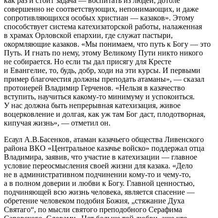
как раз и стоит задача — воспитать из людей, дотоле
совершенно не соответствующих, непонимающих, и даже
сопротивляющихся особых христиан — казаков». Этому
способствует система катехизаторской работы, налаженная
в храмах Орловской епархии, где служат пастыри,
окормляющие казаков. «Мы понимаем, что путь к Богу — это
Путь. И гнать по нему, этому Великому Пути никто никого
не собирается. Но если ты дал присягу для Кресте
и Евангелие, то, будь, добр, ходи на эти курсы. И первыми
пример благочестия должны преподать атаманы», — сказал
протоиерей Владимир Герченов. «Нельзя в казачество
вступить, научиться какому-то минимуму и успокоиться.
У нас должна быть непрерывная катехизация, живое
воцерковление и долгая, как уж там Бог даст, плодотворная,
кипучая жизнь», — отметил он.
Есаул А.В.Басенков, атаман казачьего общества Ливенского
района ВКО «Центральное казачье войско» поддержал отца
Владимира, заявив, что участие в катехизации — главное
условие переосмысления своей жизни для казака. «Дело
не в административном подчинении кому-то и чему-то,
а в полном доверии и любви к Богу. Главной ценностью,
подчиняющей всю жизнь человека, является спасение —
обретение человеком подобия Божия, „стяжание Духа
Святаго“, по мысли святого преподобного Серафима