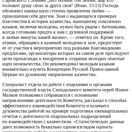
Саровского. Словами „Нет больше той любви, аще кто
положит душу свою за други своя“ (Иоан. 15:13) Господь
обозначил наивысшую степень проявления любви —
приношения себя другим. Зная о выдающихся примерах
благочестия в истории казачества, нынешнему поколению
казаков, включая молодежь, нужно быть рядом с батюшками,
всегда готовыми придти к нам с духовной поддержкой
в любые минуты нашей жизни», — отметил он. Кроме того,
атаман, обращаясь к казачьей молодежи в зале, предостерег
ее от участия в мероприятиях под разными благовидными
предлогами, организаторы которых на самом деле преследуют
цели пропаганды и внедрения в создании молодых опасные
идеи неоязычества. Он рекомендовал молодым казакам
внимательно изучить Концепцию Русской Православной
Церкви по духовному окормлению казачества.
Специалист отдела по работе с епархиями и органами
государственной власти Синодального комитета иерей Иоанн
Малков познакомил собравшихся с основными
направлениями деятельности Комитета, рассказал о способах
эффективного взаимодействия Комитета и казачьего
духовенства работой на примере подготовки ежеквартальных
отчетов о деятельности епархиальных подразделений
по взаимодействию с казачеством. «Статистические данные
дают возможность буквально одним взглядом оценить