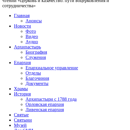
чтений «Церковь и казачество: пути воцерковления и
сотрудничества»
Главная
Анонсы
Новости
Фото
Видео
Аудио
Архипастырь
Биография
Служения
Епархия
Епархиальное управление
Отделы
Благочиния
Документы
Храмы
История
Архипастыри с 1788 года
Орловская епархия
Ливенская епархия
Святые
Святыни
Музей