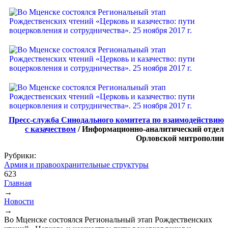
Пресс-служба Синодального комитета по взаимодействию
с казачеством
/ Информационно-аналитический отдел
Орловской митрополии
Рубрики:
Армия и правоохранительные структуры
623
Главная
→
Вы здесь
Новости
→
Во Мценске состоялся Региональный этап Рождественских