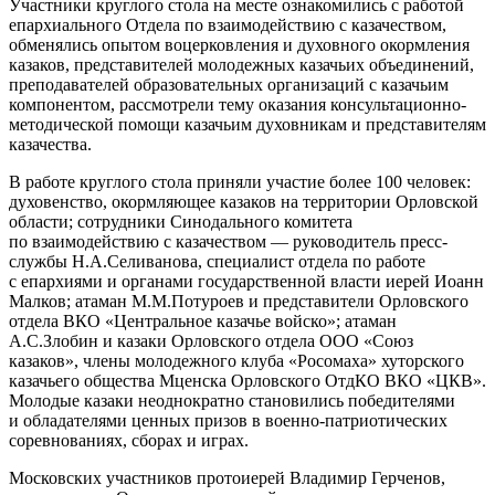
Участники круглого стола на месте ознакомились с работой
епархиального Отдела по взаимодействию с казачеством,
обменялись опытом воцерковления и духовного окормления
казаков, представителей молодежных казачьих объединений,
преподавателей образовательных организаций с казачьим
компонентом, рассмотрели тему оказания консультационно-
методической помощи казачьим духовникам и представителям
казачества.
В работе круглого стола приняли участие более 100 человек:
духовенство, окормляющее казаков на территории Орловской
области; сотрудники Синодального комитета
по взаимодействию с казачеством — руководитель пресс-
службы Н.А.Селиванова, специалист отдела по работе
с епархиями и органами государственной власти иерей Иоанн
Малков; атаман М.М.Потуроев и представители Орловского
отдела ВКО «Центральное казачье войско»; атаман
А.С.Злобин и казаки Орловского отдела ООО «Союз
казаков», члены молодежного клуба «Росомаха» хуторского
казачьего общества Мценска Орловского ОтдКО ВКО «ЦКВ».
Молодые казаки неоднократно становились победителями
и обладателями ценных призов в военно-патриотических
соревнованиях, сборах и играх.
Московских участников протоиерей Владимир Герченов,