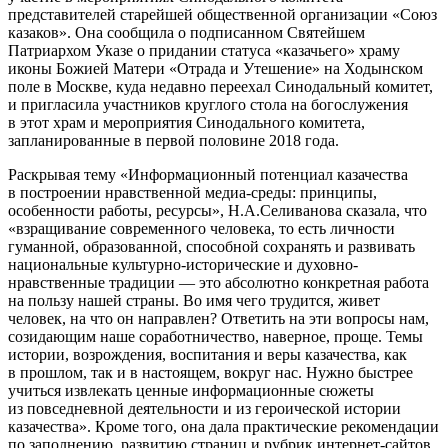
представителей старейшей общественной организации «Союз
казаков». Она сообщила о подписанном Святейшем
Патриархом Указе о придании статуса «казачьего» храму
иконы Божией Матери «Отрада и Утешение» на Ходынском
поле в Москве, куда недавно переехал Синодальный комитет,
и пригласила участников круглого стола на богослужения
в этот храм и мероприятия Синодального комитета,
запланированные в первой половине 2018 года.
Раскрывая тему «Информационный потенциал казачества
в построении нравственной медиа-среды: принципы,
особенности работы, ресурсы», Н.А.Селиванова сказала, что
«взращивание современного человека, то есть личности
гуманной, образованной, способной сохранять и развивать
национальные культурно-исторические и духовно-
нравственные традиции — это абсолютно конкретная работа
на пользу нашей страны. Во имя чего трудится, живет
человек, на что он направлен? Ответить на эти вопросы нам,
созидающим наше соработничество, наверное, проще. Темы
истории, возрождения, воспитания и веры казачества, как
в прошлом, так и в настоящем, вокруг нас. Нужно быстрее
учиться извлекать ценные информационные сюжеты
из повседневной деятельности и из героической истории
казачества». Кроме того, она дала практические рекомендации
по заполнению, развитию страниц и рубрик интернет-сайтов