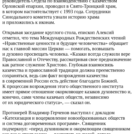
руководитель Отдела по взаимодействию с казачеством
Орловской епархии, проводил в Свято-Троицкий храм,
в котором настоятельствует с 1993 года. Сотрудники
Синодального комитета узнали историю храма
и приложились к иконам.
Открывая заседание круглого стола, епископ Алексий
отметил, что тема Международных Рождественских чтений
«Нравственные ценности и будущее человечества» обращает
нас к главной миссии Церкви — помогать, возвышать
и духовно просвещать человека. «Казаки всегда служили вере
Православной и Отечеству, рассматривая свое предназначение
как ратное служение Христово. Глубокая взаимосвязь
казачества и православной традиции должна преемственно
сохраняться, ведь сам факт возрождения казачества
в современной России есть действие благодати Божией.
К процессам возрождения этого общественного института
имеет прямое отношение окормляющее казаков духовенство и,
конечно, сами члены казачьих обществ, независимо
от их юридического статуса», — сказал он.
Протоиерей Владимир Герченов выступил с докладом
«Катехизация и воцерковление новообразованных обществ
и система договременных программ». Священник
подчеркнул: «перед духовником и окормлющим священником