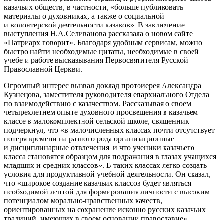
казачьих обществ, в частности, «больше публиковать
материалы о духовниках, а также о социальной
и волонтерской деятельности казаков». В заключение
выступления Н.А.Селиванова рассказала о новом сайте
«Патриарх говорит». Благодаря удобным сервисам, можно
быстро найти необходимые цитаты, необходимые в своей
учебе и работе высказывания Первосвятителя Русской
Православной Церкви.
Огромный интерес вызвал доклад протоиерея Александра
Кузнецова, заместителя руководителя епархиального Отдела
по взаимодействию с казачеством. Рассказывая о своем
четырехлетнем опыте духовного просвещения в казачьем
классе в малокомплектной сельской школе, священник
подчеркнул, что «в малочисленных классах почти отсутствует
потеря времени на разного рода организационные
и дисциплинарные отвлечения, и что ученики казачьего
класса становятся образцом для подражания в глазах учащихся
младших и средних классов». В таких классах легко создать
условия для продуктивной учебной деятельности. Он сказал,
что «широкое создание казачьих классов будет являться
необходимой лептой для формирования личности с высоким
потенциалом морально-нравственных качеств,
ориентированных на сохранение исконно русских казачьих
традиций, имеющих в своем основании православие».