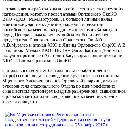
По завершении работы круглого стола состоялась церемония
награждения, которую провел атаман Орловского ОкрКО
ВКО «ЦКВ» М.М.Потуроев. За большой личный вклад
и активное участие в деле возрождения и развития
российского казачества наградными крестами «За заслуги
перед Центральным казачьим войском» были отмечены
председатель Совета стариков Орловского ОкрКО
А.В.Музалев и атаман ХКО г. Ливны Орловского ОкрКО А.В.
Павлинюк. Медаль ВКО «ЦКВ» «Князь Дмитрий Донской»
получил протоиерей Анатолий Бас, окормляющий духовник
ХКО г. Ливны Орловского ОкрКО.
Синодальный комитет благодарит за соработничество
и профессионализм в проведении круглого стола епископа
Мценского Алексия, викария Орловской епархии, а также
руководителя епархиального Отдела по взаимодействию
с казачеством протоиерея Владимира Герченова, священников
Орловской митрополии, окормляющих казачество, членов
казачьих обществ.