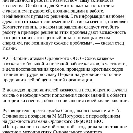
интенсивность работы с казачеством, саму активность
казачества. Особенно для Комитета важна часть отчета
с указанием трудностей, возникающими в работе,
и найденным путям их решения. Эта информация наиболее
адекватно отражает современное бытие казачества, позволяет
Комитету понять, в каком направлении следует углубить
работу, а примеры решения этих проблем дают возможность
распространить этот ценный опыт в помощь другим
епархиям, где возникнут схожие проблемы», — сказал отец
Иоанн.
А.С. Злобин, атаман Орловского ООО «Союз казаков»
рассказал о большой и полезной работе казаков, в частности,
в деле восстановления храмов, проведения крестных ходов
и влиянии трудов во славу Церкви на духовное состояние
представителей общественной организации.
В докладах представителей казачества неоднократно звучала
мысль о необходимости пополнения своих знаний в области
истории казачества, общего повышения своей квалификации.
Руководитель пресс-службы Синодального комитета Н.А.
Селиванова поздравила М.М.Потуроева с переизбранием
на должность атамана Орловского ОкрОКО ВКО
«Центральное казачье войско», поблагодарила за постоянное
участие в мероприятиях Синодального комитета