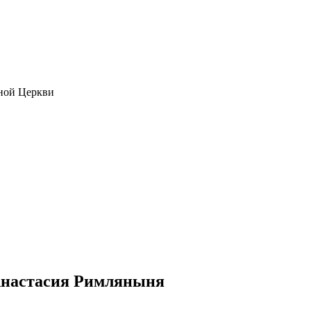
ной Церкви
Анастасия Римляныня