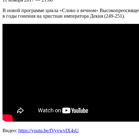
В новой программе цикла «Слово о вечном» Высокопреосвяще
в годы гонения на христиан императора Декия (249-251).
Видео:
https://youtu.be/fVyvwvIX4sU