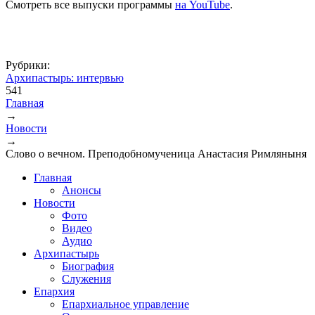
Смотреть все выпуски программы
на YouTube
.
Рубрики:
Архипастырь: интервью
541
Главная
→
Вы здесь
Новости
→
Слово о вечном. Преподобномученица Анастасия Римляныня
Главная
Анонсы
Новости
Фото
Видео
Аудио
Архипастырь
Биография
Служения
Епархия
Епархиальное управление