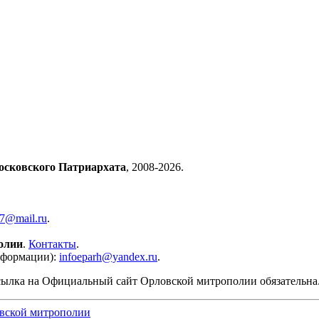
осковского Патриархата
, 2008-2026.
57@mail.ru
.
олии
.
Контакты
.
нформации):
infoeparh@yandex.ru
.
сылка на Официальный сайт Орловской митрополии обязательна
вской митрополии