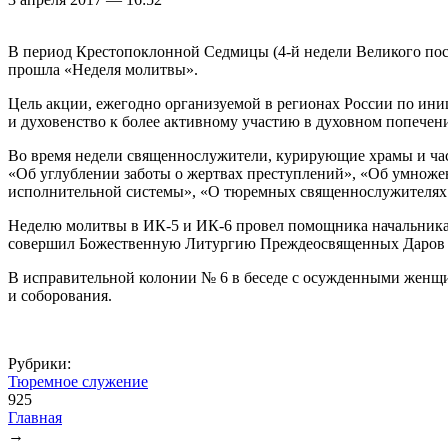
В период Крестопоклонной Седмицы (4-й недели Великого пос
прошла «Неделя молитвы».
Цель акции, ежегодно организуемой в регионах России по ин
и духовенство к более активному участию в духовном попече
Во время недели священнослужители, курирующие храмы и ча
«Об углублении заботы о жертвах преступлений», «Об умноже
исполнительной системы», «О тюремных священнослужителях 
Неделю молитвы в ИК-5 и ИК-6 провел помощника начальник
совершил Божественную Литургию Преждеосвященных Даров — 
В исправительной колонии № 6 в беседе с осужденными женщин
и соборования.
Рубрики:
Тюремное служение
925
Главная
→
Вы здесь