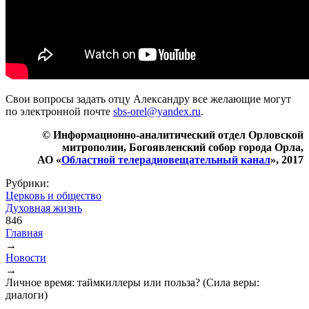
Свои вопросы задать отцу Александру все желающие могут
по электронной почте
sbs-orel@yandex.ru
.
© Информационно-аналитический отдел Орловской
митрополии, Богоявленский собор города Орла,
АО «
Областной телерадиовещательный канал
», 2017
Рубрики:
Церковь и общество
Духовная жизнь
846
Главная
→
Вы здесь
Новости
→
Личное время: таймкиллеры или польза? (Сила веры:
диалоги)