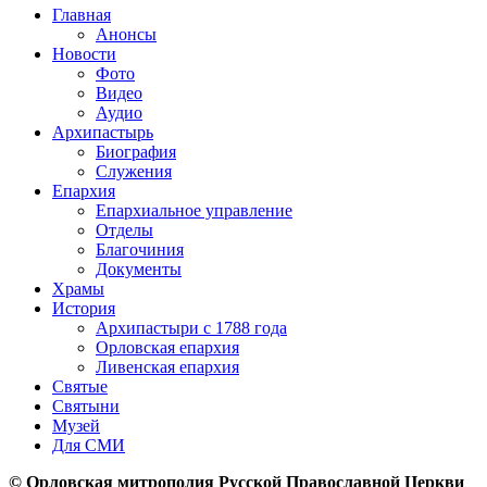
Главная
Анонсы
Новости
Фото
Видео
Аудио
Архипастырь
Биография
Служения
Епархия
Епархиальное управление
Отделы
Благочиния
Документы
Храмы
История
Архипастыри с 1788 года
Орловская епархия
Ливенская епархия
Святые
Святыни
Музей
Для СМИ
© Орловская митрополия Русской Православной Церкви