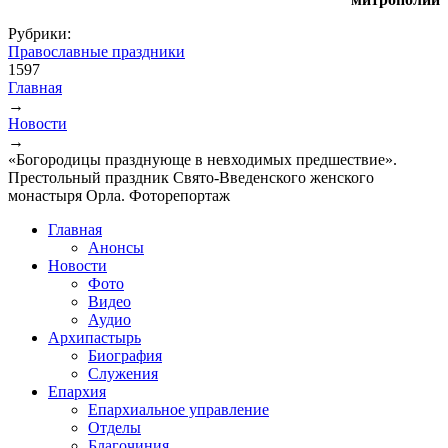
Рубрики:
Православные праздники
1597
Главная
→
Вы здесь
Новости
→
«Богородицы празднующе в невходимых предшествие».
Престольный праздник Свято-Введенского женского
монастыря Орла. Фоторепортаж
Главная
Анонсы
Новости
Фото
Видео
Аудио
Архипастырь
Биография
Служения
Епархия
Епархиальное управление
Отделы
Благочиния