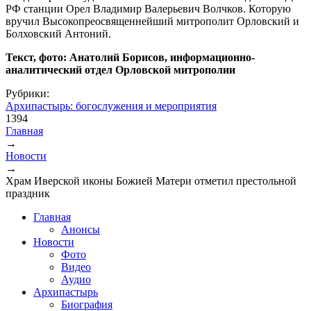
РФ станции Орел Владимир Валерьевич Волчков. Которую
вручил Высокопреосвященнейший митрополит Орловский и
Болховский Антоний.
Текст, фото: Анатолий Борисов, информационно-
аналитический отдел Орловской митрополии
Рубрики:
Архипастырь: богослужения и мероприятия
1394
Главная
→
Вы здесь
Новости
→
Храм Иверской иконы Божией Матери отметил престольной
праздник
Главная
Анонсы
Новости
Фото
Видео
Аудио
Архипастырь
Биография