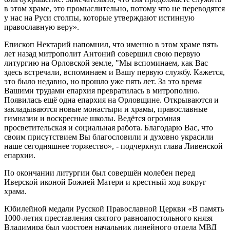
в этом храме, это промыслительно, потому что не переводятся
у нас на Руси столпы, которые утверждают истинную
православную веру».
Епископ Нектарий напомнил, что именно в этом храме пять
лет назад митрополит Антоний совершил свою первую
литургию на Орловской земле, "Мы вспоминаем, как Вас
здесь встречали, вспоминаем и Вашу первую службу. Кажется,
это было недавно, но прошло уже пять лет. За это время
Вашими трудами епархия превратилась в митрополию.
Появилась ещё одна епархия на Орловщине. Открываются и
закладываются новые монастыри и храмы, православные
гимназии и воскресные школы. Ведётся огромная
просветительская и социальная работа. Благодарю Вас, что
своим присутствием Вы благословили и духовно украсили
наше сегодняшнее торжество», - подчеркнул глава Ливенской
епархии.
По окончании литургии был совершён молебен перед
Иверской иконой Божией Матери и крестный ход вокруг
храма.
Юбилейной медали Русской Православной Церкви «В память
1000-летия преставления святого равноапостольного князя
Владимира был удостоен начальник линейного отдела МВД