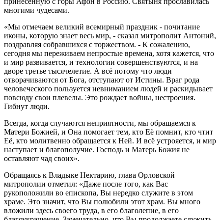
принесённую с горы Афон в Россию. Святыня прославилась
многими чудесами.
«Мы отмечаем великий всемирный праздник - почитание
иконы, которую знает весь мир, - сказал митрополит Антоний,
поздравляя собравшихся с торжеством. - К сожалению,
сегодня мы переживаем непростые времена, хотя кажется, что
и мир развивается, и технологии совершенствуются, и на
дворе третье тысячелетие. А всё потому что люди
отворачиваются от Бога, отступают от Истины. Враг рода
человеческого пользуется невниманием людей и раскидывает
повсюду свои плевелы. Это рождает войны, нестроения.
Гибнут люди.
Всегда, когда случаются неприятности, мы обращаемся к
Матери Божией, и Она помогает тем, кто Её помнит, кто чтит
Её, кто молитвенно обращается к Ней. И всё устрояется, и мир
наступает и благополучие. Господь и Матерь Божия не
оставляют чад своих».
Обращаясь к Владыке Нектарию, глава Орловской
митрополии отметил: «Даже после того, как Вас
рукоположили во епископа, Вы нередко служите в этом
храме. Это значит, что Вы полюбили этот храм. Вы много
вложили здесь своего труда, в его благолепие, в его
благоукрашение. Замечательно, что Вы продолжаете служить