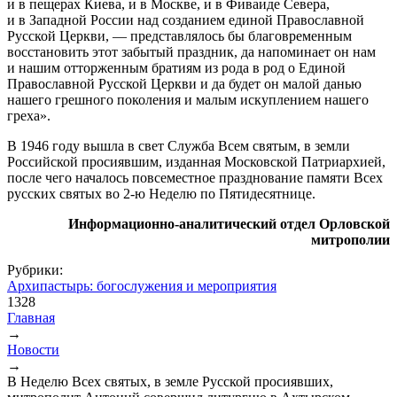
и в пещерах Киева, и в Москве, и в Фиваиде Севера,
и в Западной России над созданием единой Православной
Русской Церкви, — представлялось бы благовременным
восстановить этот забытый праздник, да напоминает он нам
и нашим отторженным братиям из рода в род о Единой
Православной Русской Церкви и да будет он малой данью
нашего грешного поколения и малым искуплением нашего
греха».
В 1946 году вышла в свет Служба Всем святым, в земли
Российской просиявшим, изданная Московской Патриархией,
после чего началось повсеместное празднование памяти Всех
русских святых во 2-ю Неделю по Пятидесятнице.
Информационно-аналитический отдел Орловской
митрополии
Рубрики:
Архипастырь: богослужения и мероприятия
1328
Главная
→
Вы здесь
Новости
→
В Неделю Всех святых, в земле Русской просиявших,