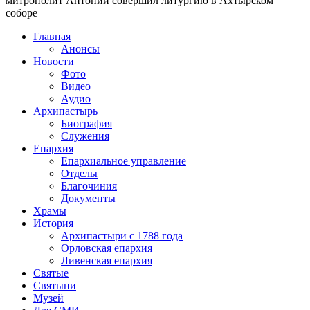
митрополит Антоний совершил литургию в Ахтырском
соборе
Главная
Анонсы
Новости
Фото
Видео
Аудио
Архипастырь
Биография
Служения
Епархия
Епархиальное управление
Отделы
Благочиния
Документы
Храмы
История
Архипастыри с 1788 года
Орловская епархия
Ливенская епархия
Святые
Святыни
Музей