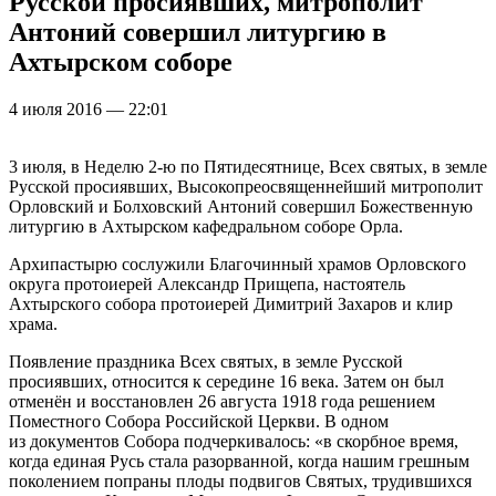
Русской просиявших, митрополит
Антоний совершил литургию в
Ахтырском соборе
4 июля 2016 — 22:01
3 июля, в Неделю 2-ю по Пятидесятнице, Всех святых, в земле
Русской просиявших, Высокопреосвященнейший митрополит
Орловский и Болховский Антоний совершил Божественную
литургию в Ахтырском кафедральном соборе Орла.
Архипастырю сослужили Благочинный храмов Орловского
округа протоиерей Александр Прищепа, настоятель
Ахтырского собора протоиерей Димитрий Захаров и клир
храма.
Появление праздника Всех святых, в земле Русской
просиявших, относится к середине 16 века. Затем он был
отменён и восстановлен 26 августа 1918 года решением
Поместного Собора Российской Церкви. В одном
из документов Собора подчеркивалось: «в скорбное время,
когда единая Русь стала разорванной, когда нашим грешным
поколением попраны плоды подвигов Святых, трудившихся