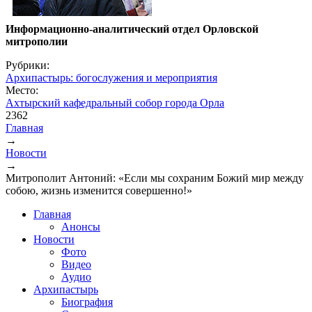
Информационно-аналитический отдел Орловской
митрополии
Рубрики:
Архипастырь: богослужения и мероприятия
Место:
Ахтырский кафедральный собор города Орла
2362
Главная
→
Вы здесь
Новости
→
Митрополит Антоний: «Если мы сохраним Божий мир между
собою, жизнь изменится совершенно!»
Главная
Анонсы
Новости
Фото
Видео
Аудио
Архипастырь
Биография