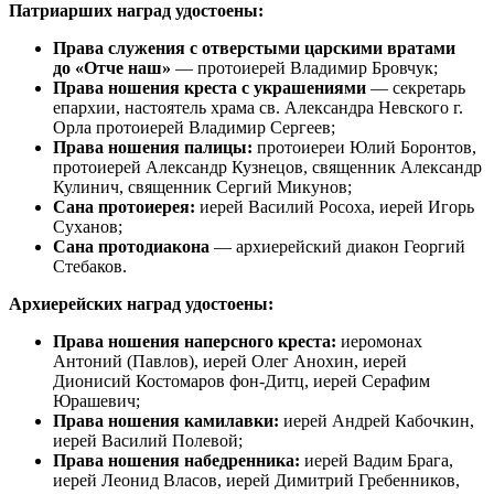
Патриарших наград удостоены:
Права служения с отверстыми царскими вратами
до «Отче наш»
— протоиерей Владимир Бровчук;
Права ношения креста с украшениями
— секретарь
епархии, настоятель храма св. Александра Невского г.
Орла протоиерей Владимир Сергеев;
Права ношения палицы:
протоиереи Юлий Боронтов,
протоиерей Александр Кузнецов, священник Александр
Кулинич, священник Сергий Микунов;
Сана протоиерея:
иерей Василий Росоха, иерей Игорь
Суханов;
Сана протодиакона
— архиерейский диакон Георгий
Стебаков.
Архиерейских наград удостоены:
Права ношения наперсного креста:
иеромонах
Антоний (Павлов), иерей Олег Анохин, иерей
Дионисий Костомаров фон-Дитц, иерей Серафим
Юрашевич;
Права ношения камилавки:
иерей Андрей Кабочкин,
иерей Василий Полевой;
Права ношения набедренника:
иерей Вадим Брага,
иерей Леонид Власов, иерей Димитрий Гребенников,