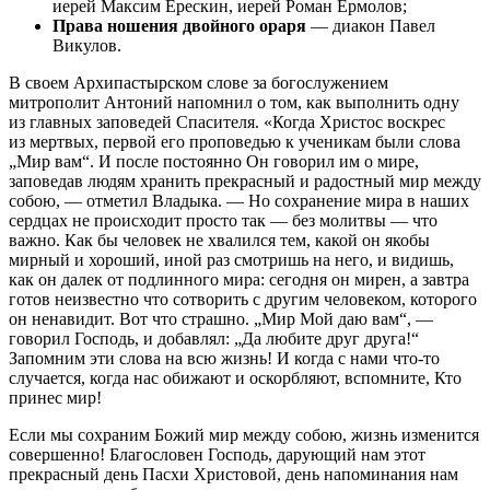
иерей Максим Ерескин, иерей Роман Ермолов;
Права ношения двойного ораря
— диакон Павел
Викулов.
В своем Архипастырском слове за богослужением
митрополит Антоний напомнил о том, как выполнить одну
из главных заповедей Спасителя. «Когда Христос воскрес
из мертвых, первой его проповедью к ученикам были слова
„Мир вам“. И после постоянно Он говорил им о мире,
заповедав людям хранить прекрасный и радостный мир между
собою, — отметил Владыка. — Но сохранение мира в наших
сердцах не происходит просто так — без молитвы — что
важно. Как бы человек не хвалился тем, какой он якобы
мирный и хороший, иной раз смотришь на него, и видишь,
как он далек от подлинного мира: сегодня он мирен, а завтра
готов неизвестно что сотворить с другим человеком, которого
он ненавидит. Вот что страшно. „Мир Мой даю вам“, —
говорил Господь, и добавлял: „Да любите друг друга!“
Запомним эти слова на всю жизнь! И когда с нами что-то
случается, когда нас обижают и оскорбляют, вспомните, Кто
принес мир!
Если мы сохраним Божий мир между собою, жизнь изменится
совершенно! Благословен Господь, дарующий нам этот
прекрасный день Пасхи Христовой, день напоминания нам