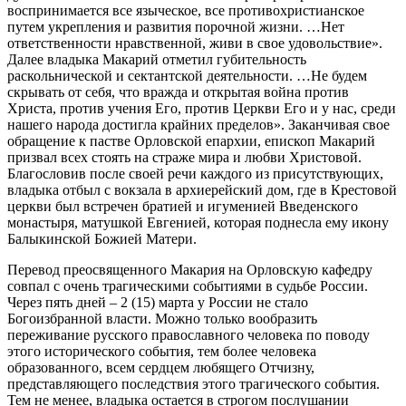
воспринимается все языческое, все противохристианское
путем укрепления и развития порочной жизни. …Нет
ответственности нравственной, живи в свое удовольствие».
Далее владыка Макарий отметил губительность
раскольнической и сектантской деятельности. …Не будем
скрывать от себя, что вражда и открытая война против
Христа, против учения Его, против Церкви Его и у нас, среди
нашего народа достигла крайних пределов». Заканчивая свое
обращение к пастве Орловской епархии, епископ Макарий
призвал всех стоять на страже мира и любви Христовой.
Благословив после своей речи каждого из присутствующих,
владыка отбыл с вокзала в архиерейский дом, где в Крестовой
церкви был встречен братией и игуменией Введенского
монастыря, матушкой Евгенией, которая поднесла ему икону
Балыкинской Божией Матери.
Перевод преосвященного Макария на Орловскую кафедру
совпал с очень трагическими событиями в судьбе России.
Через пять дней – 2 (15) марта у России не стало
Богоизбранной власти. Можно только вообразить
переживание русского православного человека по поводу
этого исторического события, тем более человека
образованного, всем сердцем любящего Отчизну,
представляющего последствия этого трагического события.
Тем не менее, владыка остается в строгом послушании