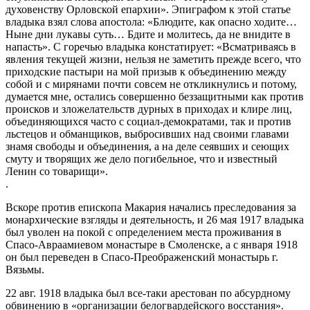
духовенству Орловской епархии». Эпиграфом к этой статье
владыка взял слова апостола: «Блюдите, как опасно ходите…
Ныне дни лукавы суть… Бдите и молитесь, да не внидите в
напасть». С горечью владыка констатирует: «Всматриваясь в
явления текущей жизни, нельзя не заметить прежде всего, что
приходские пастыри на мой призыв к объединению между
собой и с мирянами почти совсем не откликнулись и потому,
думается мне, остались совершенно беззащитными как против
происков и зложелательств дурных в приходах и клире лиц,
объединяющихся часто с социал-демократами, так и против
льстецов и обманщиков, выбросивших над своими главами
знамя свободы и объединения, а на деле сеявших и сеющих
смуту и творящих же дело погибельное, что и известный
Ленин со товарищи».
.
Вскоре против епископа Макария начались преследования за
монархические взгляды и деятельность, и 26 мая 1917 владыка
был уволен на покой с определением места проживания в
Спасо-Авраамиевом монастыре в Смоленске, а с января 1918
он был переведен в Спасо-Преображенский монастырь г.
Вязьмы.
22 авг. 1918 владыка был все-таки арестован по абсурдному
обвинению в «организации белогвардейского восстания».