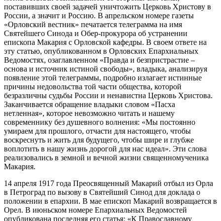
поставивших своей задачей уничтожить Церковь Христову в
России, а значит и Россию. В апрельском номере газеты
«Орловский вестник» печатается телеграмма на имя
Святейшего Синода и Обер-прокурора об устранении
епископа Макария с Орловской кафедры. В своем ответе на
эту статью, опубликованном в Орловских Епархиальных
Ведомостях, озаглавленном «Правда и безпристрастие –
основа и источник истиной свободы», владыка, анализируя
появление этой телеграммы, подробно излагает истинные
причины недовольства той части общества, которой
безразличны судьбы России и ненавистна Церковь Христова.
Заканчивается обращение владыки словом «Пасха
нетленная», которое невозможно читать и нашему
современнику без душевного волнения: «Мы постоянно
умираем для прошлого, отчасти для настоящего, чтобы
воскреснуть и жить для будущего, чтобы шире и глубже
воплотить в нашу жизнь дорогой для нас идеал». Эти слова
реализовались в земной и вечной жизни священномученика
Макария.
14 апреля 1917 года Преосвященный Макарий отбыл из Орла
в Петроград по вызову в Святейший Синод для доклада о
положении в епархии. В мае епископ Макарий возвращается в
Орел. В июньском номере Епархиальных Ведомостей
опубликована последняя его статья: «К Православному