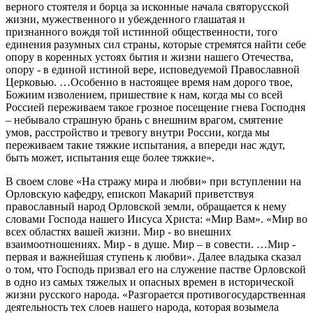
верного стоятеля и борца за исконные начала святорусской
жизни, мужественного и убежденного глашатая и
признанного вождя той истинной общественности, того
единения разумных сил страны, которые стремятся найти себе
опору в коренных устоях бытия и жизни нашего Отечества,
опору - в единой истиной вере, исповедуемой Православной
Церковью. …Особенно в настоящее время нам дорого твое,
Божиим изволением, пришествие к нам, когда мы со всей
Россией переживаем такое грозное посещение гнева Господня
– небывало страшную брань с внешним врагом, смятение
умов, расстройство и тревогу внутри России, когда мы
переживаем такие тяжкие испытания, а впереди нас ждут,
быть может, испытания еще более тяжкие».
В своем слове «На стражу мира и любви» при вступлении на
Орловскую кафедру, епископ Макарий приветствуя
православный народ Орловской земли, обращается к нему
словами Господа нашего Иисуса Христа: «Мир Вам». «Мир во
всех областях вашей жизни. Мир - во внешних
взаимоотношениях. Мир - в душе. Мир – в совести. …Мир -
первая и важнейшая ступень к любви». Далее владыка сказал
о том, что Господь призвал его на служение пастве Орловской
в одно из самых тяжелых и опасных времен в исторической
жизни русского народа. «Разгорается противогосударственная
деятельность тех слоев нашего народа, которая возымела