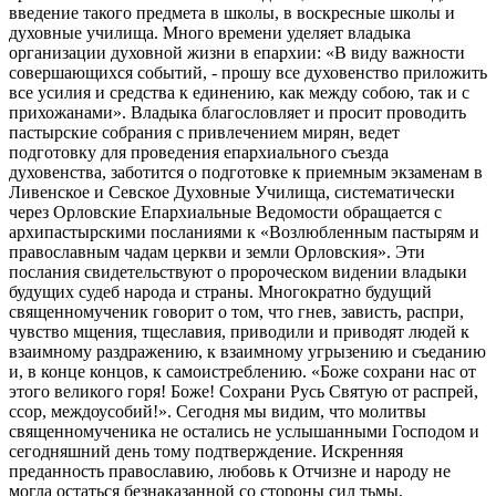
введение такого предмета в школы, в воскресные школы и
духовные училища. Много времени уделяет владыка
организации духовной жизни в епархии: «В виду важности
совершающихся событий, - прошу все духовенство приложить
все усилия и средства к единению, как между собою, так и с
прихожанами». Владыка благословляет и просит проводить
пастырские собрания с привлечением мирян, ведет
подготовку для проведения епархиального съезда
духовенства, заботится о подготовке к приемным экзаменам в
Ливенское и Севское Духовные Училища, систематически
через Орловские Епархиальные Ведомости обращается с
архипастырскими посланиями к «Возлюбленным пастырям и
православным чадам церкви и земли Орловския». Эти
послания свидетельствуют о пророческом видении владыки
будущих судеб народа и страны. Многократно будущий
священномученик говорит о том, что гнев, зависть, распри,
чувство мщения, тщеславия, приводили и приводят людей к
взаимному раздражению, к взаимному угрызению и съеданию
и, в конце концов, к самоистреблению. «Боже сохрани нас от
этого великого горя! Боже! Сохрани Русь Святую от распрей,
ссор, междоусобий!». Сегодня мы видим, что молитвы
священномученика не остались не услышанными Господом и
сегодняшний день тому подтверждение. Искренняя
преданность православию, любовь к Отчизне и народу не
могла остаться безнаказанной со стороны сил тьмы,