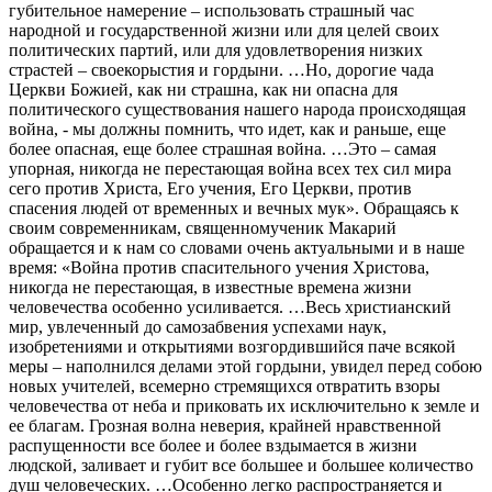
губительное намерение – использовать страшный час
народной и государственной жизни или для целей своих
политических партий, или для удовлетворения низких
страстей – своекорыстия и гордыни. …Но, дорогие чада
Церкви Божией, как ни страшна, как ни опасна для
политического существования нашего народа происходящая
война, - мы должны помнить, что идет, как и раньше, еще
более опасная, еще более страшная война. …Это – самая
упорная, никогда не перестающая война всех тех сил мира
сего против Христа, Его учения, Его Церкви, против
спасения людей от временных и вечных мук». Обращаясь к
своим современникам, священномученик Макарий
обращается и к нам со словами очень актуальными и в наше
время: «Война против спасительного учения Христова,
никогда не перестающая, в известные времена жизни
человечества особенно усиливается. …Весь христианский
мир, увлеченный до самозабвения успехами наук,
изобретениями и открытиями возгордившийся паче всякой
меры – наполнился делами этой гордыни, увидел перед собою
новых учителей, всемерно стремящихся отвратить взоры
человечества от неба и приковать их исключительно к земле и
ее благам. Грозная волна неверия, крайней нравственной
распущенности все более и более вздымается в жизни
людской, заливает и губит все большее и большее количество
душ человеческих. …Особенно легко распространяется и