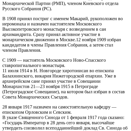
Монархической Партии (РМП), членом Киевского отдела
Русского Собрания (РС).
В 1908 принял постриг с именем Макарий, рукоположен во
иеромонаха и назначен настоятелем Московского
Высокопетровского монастыря с возведением в сан
архимандрита. Сразу принял активное участие в
монархическом движении в Москве.12 ноября 1909 избран
кандидатом в члены Правления Собрания, а затем стал
членом Правления.
С 1909 — настоятель Московского Ново-Спасского
ставропигиального монастыря.
11 июля 1914 в Н. Новгороде хиротонисан во епископа
Балахнинского, викария Нижегородской епархии. Уже в
архиерейском сане принял участие в Совещании
Монархистов 21—23 ноября 1915 в Петрограде
(Петроградское Совещание), на котором был избран в состав
Совета Монархических Съездов.
28 января 1917 назначен на самостоятельную кафедру —
епископом Орловским и Севским.
В указе Священного Синода от 1 февраля 1917 года сказано:
«Государь Император в 28 день сего января, высочайше
утвердить соизволил всеподданнейший доклад Св. Синода об