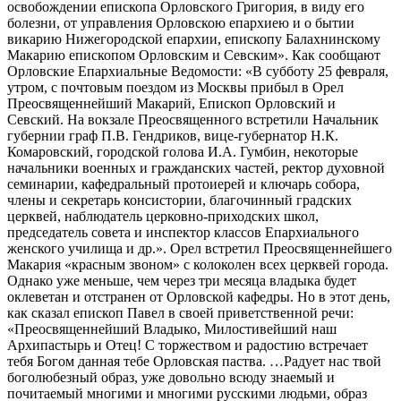
освобождении епископа Орловского Григория, в виду его
болезни, от управления Орловскою епархиею и о бытии
викарию Нижегородской епархии, епископу Балахнинскому
Макарию епископом Орловским и Севским». Как сообщают
Орловские Епархиальные Ведомости: «В субботу 25 февраля,
утром, с почтовым поездом из Москвы прибыл в Орел
Преосвященнейший Макарий, Епископ Орловский и
Севский. На вокзале Преосвященного встретили Начальник
губернии граф П.В. Гендриков, вице-губернатор Н.К.
Комаровский, городской голова И.А. Гумбин, некоторые
начальники военных и гражданских частей, ректор духовной
семинарии, кафедральный протоиерей и ключарь собора,
члены и секретарь консистории, благочинный градских
церквей, наблюдатель церковно-приходских школ,
председатель совета и инспектор классов Епархиального
женского училища и др.». Орел встретил Преосвященнейшего
Макария «красным звоном» с колоколен всех церквей города.
Однако уже меньше, чем через три месяца владыка будет
оклеветан и отстранен от Орловской кафедры. Но в этот день,
как сказал епископ Павел в своей приветственной речи:
«Преосвященнейший Владыко, Милостивейший наш
Архипастырь и Отец! С торжеством и радостию встречает
тебя Богом данная тебе Орловская паства. …Радует нас твой
боголюбезный образ, уже довольно всюду знаемый и
почитаемый многими и многими русскими людьми, образ