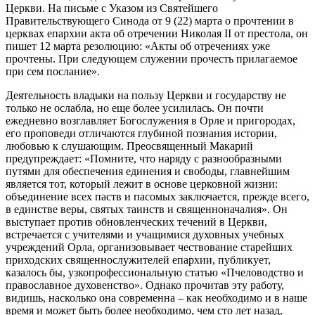
Церкви. На письме с Указом из Святейшего
Правительствующего Синода от 9 (22) марта о прочтении в
церквах епархии акта об отречении Николая II от престола, он
пишет 12 марта резолюцию: «Акты об отречениях уже
прочтены. При следующем служении прочесть прилагаемое
при сем послание».
Деятельность владыки на пользу Церкви и государству не
только не ослабла, но еще более усилилась. Он почти
ежедневно возглавляет Богослужения в Орле и пригородах,
его проповеди отличаются глубиной познания истории,
любовью к слушающим. Преосвященный Макарий
предупреждает: «Помните, что наряду с разнообразными
путями для обеспечения единения и свободы, главнейшим
является тот, который лежит в основе церковной жизни:
объединение всех паств и пасомых заключается, прежде всего,
в единстве веры, святых таинств и священноначалия». Он
выступает против обновленческих течений в Церкви,
встречается с учителями и учащимися духовных учебных
учреждений Орла, организовывает чествование старейших
приходских священнослужителей епархии, публикует,
казалось бы, узкопрофессиональную статью «Пчеловодство и
православное духовенство». Однако прочитав эту работу,
видишь, насколько она современна – как необходимо и в наше
время и может быть более необходимо, чем сто лет назад,