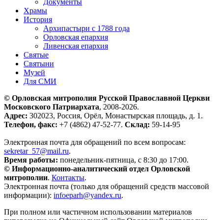
Документы
Храмы
История
Архипастыри с 1788 года
Орловская епархия
Ливенская епархия
Святые
Святыни
Музей
Для СМИ
© Орловская митрополия Русской Православной Церкви
Московского Патриархата
, 2008-2026.
Адрес:
302023, Россия, Орёл, Монастырская площадь, д. 1.
Телефон, факс:
+7 (4862) 47-52-77.
Склад:
59-14-95
Электронная почта для обращений по всем вопросам:
sekretar_57@mail.ru
.
Время работы:
понедельник-пятница, с 8:30 до 17:00.
© Информационно-аналитический отдел Орловской
митрополии
.
Контакты
.
Электронная почта (только для обращений средств массовой
информации):
infoeparh@yandex.ru
.
При полном или частичном использовании материалов