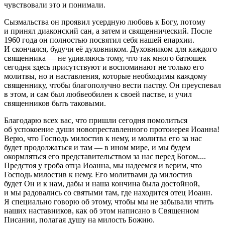
чувствовали это и понимали.
Сызмальства он проявил усердную любовь к Богу, потому
и принял диаконский сан, а затем и священнический. После
1960 года он полностью посвятил себя нашей епархии.
И скончался, будучи её духовником. Духовником для каждого
священника — не удивляюсь тому, что так много батюшек
сегодня здесь присутствуют и воспоминают не только его
молитвы, но и наставления, которые необходимы каждому
священнику, чтобы благополучно вести паству. Он преуспевал
в этом, и сам был любвеобилен к своей пастве, и учил
священников быть таковыми.
Благодарю всех вас, что пришли сегодня помолиться
об успокоение души новопреставленного протоиерея Иоанна!
Верю, что Господь милостив к нему, и молитва его за нас
будет продолжаться и там — в ином мире, и мы будем
окормляться его представительством за нас перед Богом....
Предстоя у гроба отца Иоанна, мы надеемся и верим, что
Господь милостив к нему. Его молитвами да милостив
будет Он и к нам, дабы и наша кончина была достойной,
и мы радовались со святыми там, где находится отец Иоанн.
Я специально говорю об этому, чтобы мы не забывали чтить
наших наставников, как об этом написано в Священном
Писании, полагая душу на милость Божию.