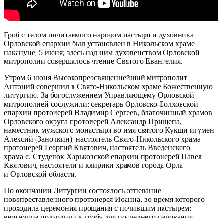
Гроб с телом почитаемого народом пастыря и духовника
Орловской епархии был установлен в Никольском храме
накануне, 5 июня; здесь над ним духовенством Орловской
митрополии совершалось чтение Святого Евангелия.
Утром 6 июня Высокопреосвященнейший митрополит
Антоний совершил в Свято-Никольском храме Божественную
литургию. За богослужением Управляющему Орловской
митрополией сослужили: секретарь Орловско-Болховской
епархии протоиерей Владимир Сергеев, благочинный храмов
Орловского округа протоиерей Александр Прищепа,
наместник мужского монастыря во имя святого Кукши игумен
Алексий (Заночкин), настоятель Свято-Никольского храма
протоиерей Георгий Квятович, настоятель Введенского
храма с. Студенок Харьковской епархии протоиерей Павел
Квятович, настоятели и клирики храмов города Орла
и Орловской области.
По окончании Литургии состоялось отпевание
новопреставленного протоиерея Иоанна, во время которого
проходила церемония прощания с почившим пастырем:
верующие подходили к гробу для последнего целования.