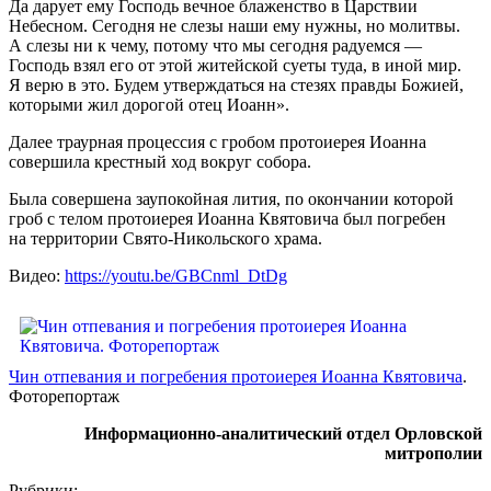
Да дарует ему Господь вечное блаженство в Царствии
Небесном. Сегодня не слезы наши ему нужны, но молитвы.
А слезы ни к чему, потому что мы сегодня радуемся —
Господь взял его от этой житейской суеты туда, в иной мир.
Я верю в это. Будем утверждаться на стезях правды Божией,
которыми жил дорогой отец Иоанн».
Далее траурная процессия с гробом протоиерея Иоанна
совершила крестный ход вокруг собора.
Была совершена заупокойная лития, по окончании которой
гроб с телом протоиерея Иоанна Квятовича был погребен
на территории Свято-Никольского храма.
Видео:
https://youtu.be/GBCnml_DtDg
Чин отпевания и погребения протоиерея Иоанна Квятовича
.
Фоторепортаж
Информационно-аналитический отдел Орловской
митрополии
Рубрики: