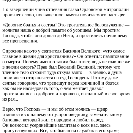
По завершении чина отпевания глава Орловской митрополии
произнес слово, посвященное памяти почитаемого пастыря:
«Дорогие братья и сестры! Это трогательное богослужение —
молитва наша о доброй памяти об усопшем! Мы простим
Господа, чтобы она дошла до Него, и простились почившему
все прегрешения.
Спросили как-то у святителя Василия Великого: «что самое
главное в жизни для христианина?» Он ответил: памятование
о смерти. Почему именно таким был ответ, ведь не главное же
в жизни смерть? Прав был Василий Великий, потому что
тленное тело отходит туда откуда взято — в землю, а душа
почившего отправляется на суд Господень. Потому даже
святые говорили, что трепещут перед кончиной и боятся,
как бы не наследовать того, о чем мечтает диавол —
противник всего доброго и хорошего, изгнанный в свое время
из рая...
Верю, что Господь — и мы об этом молись — щедр
и милостив к нашему отцу-проповеднику, замечательному
батюшке, который жил с народом и любил народ.
Он возносил усерднейшие молитвы о всех нас, здесь
присутствующих. Все, кто бывал на службах в его храме,