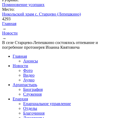
Поминовение усопших
Место:
Никольский храм с. Старцево (Лепешкино)
4293
Главная
→
Вы здесь
Новости
→
В селе Старцево-Лепешкино состоялось отпевание и
погребение протоиерея Иоанна Квятовича
Главная
Анонсы
Новости
Фото
Видео
Аудио
Архипастырь
Биография
Служения
Епархия
Епархиальное управление
Отделы
Благочиния
Документы