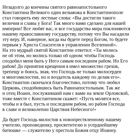
Незадолго до кончины святого равноапостольного
Константина Великого один вельможа в Константинополе
стал говорить ему лестные слова: «Вы достигли такого
величия и славы у Бога! Так много вами сделано для нашей
империи! Все любят вас, и все государства мира поклоняются
нашему православному государству, потому что Вы насадили
эту веру. И, наверное, когда вы будете перед Богом, то будете
первым у Христа Спасителя в управлении Вселенной».
На это мудрый святой Константин ответил: «Ты молись
не об этом, но молись только об одном: чтобы Господь
сподобил меня быть у Него самым последним рабом. Но Его
рабом! До принятия крещения я имел множество грехов,
трепещу и боюсь, зная, что Господь не только милосерден
и многомилостив, но и воздатель каждому по делам его».
Констиантин скончался благочестиво, потому что любил
Церковь, сподобившись быть Равноапостольным. Так же
и отец Иоанн, послуживший нам с вами на земле Орловской,
тоже вместе с Константином скажет: «Пусть молятся все,
чтобы и я был, пусть и последним рабом, но рабом Господа
в славе и великолепии Царствия Небесного!»
Да будет Господь милостив к новопрествленному нашему
учителю, проповеднику, просветителю и усерднейшему
батюшке — служителю у престола Божия отцу Иоанну.