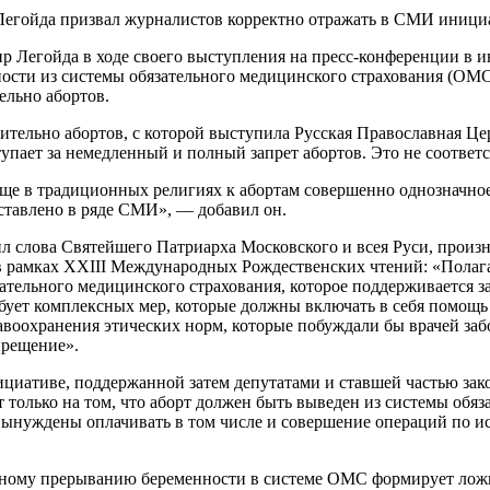
р Легойда в ходе своего выступления на пресс-конференции в
сти из системы обязательного медицинского страхования (ОМС
льно абортов.
сительно абортов, с которой выступила Русская Православная Це
тупает за немедленный и полный запрет абортов. Это не соответ
бще в традиционных религиях к абортам совершенно однозначное
дставлено в ряде СМИ», — добавил он.
 слова Святейшего Патриарха Московского и всея Руси, произн
я в рамках XXIII Международных Рождественских чтений: «Пол
ельного медицинского страхования, которое поддерживается за 
ребует комплексных мер, которые должны включать в себя помо
воохранения этических норм, которые побуждали бы врачей забо
прещение».
нициативе, поддержанной затем депутатами и ставшей частью за
 только на том, что аборт должен быть выведен из системы обяз
вынуждены оплачивать в том числе и совершение операций по 
венному прерыванию беременности в системе ОМС формирует ло