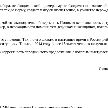
выбора, необходим некий пример, ему необходимо понимание об
ет такую норму, создает у людей впечатление, в убийстве нерож
 какой-то законодательной перемены. Понимая всю сложность си
мер, о необходимости помощи тем девушкам и женщинам, котор
м эту помощь. Так, по его словам, в настоящее время в России д
ситуациях. Только в 2014 году более 15 тысяч человек получил
корректность передачи того предложения, с которым выступает 
Сино
в СМИ инициативы Церкви относительно абортов