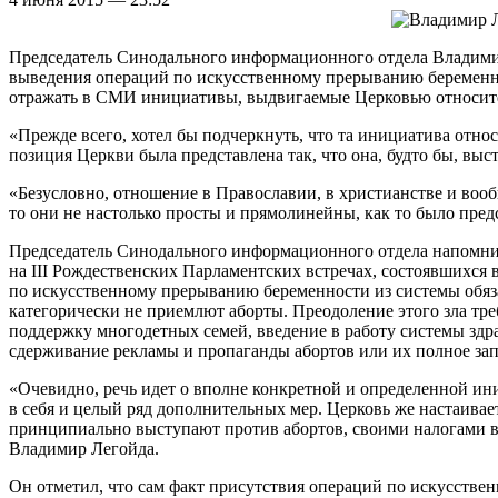
Председатель Синодального информационного отдела Владими
выведения операций по искусственному прерыванию беременно
отражать в СМИ инициативы, выдвигаемые Церковью относите
«Прежде всего, хотел бы подчеркнуть, что та инициатива отно
позиция Церкви была представлена так, что она, будто бы, выс
«Безусловно, отношение в Православии, в христианстве и воо
то они не настолько просты и прямолинейны, как то было пре
Председатель Синодального информационного отдела напомнил
на III Рождественских Парламентских встречах, состоявшихс
по искусственному прерыванию беременности из системы обязат
категорически не приемлют аборты. Преодоление этого зла т
поддержку многодетных семей, введение в работу системы здра
сдерживание рекламы и пропаганды абортов или их полное за
«Очевидно, речь идет о вполне конкретной и определенной и
в себя и целый ряд дополнительных мер. Церковь же настаивает
принципиально выступают против абортов, своими налогами 
Владимир Легойда.
Он отметил, что сам факт присутствия операций по искусст