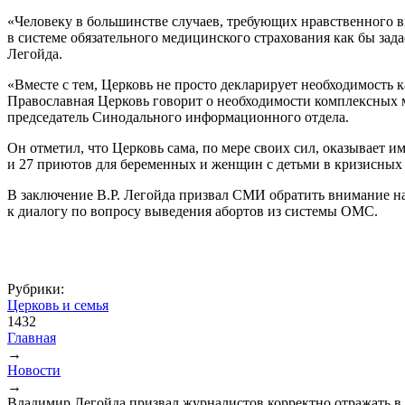
«Человеку в большинстве случаев, требующих нравственного 
в системе обязательного медицинского страхования как бы зада
Легойда.
«Вместе с тем, Церковь не просто декларирует необходимость
Православная Церковь говорит о необходимости комплексных 
председатель Синодального информационного отдела.
Он отметил, что Церковь сама, по мере своих сил, оказывает и
и 27 приютов для беременных и женщин с детьми в кризисных 
В заключение В.Р. Легойда призвал СМИ обратить внимание на 
к диалогу по вопросу выведения абортов из системы ОМС.
Рубрики:
Церковь и семья
1432
Главная
→
Вы здесь
Новости
→
Владимир Легойда призвал журналистов корректно отражать 