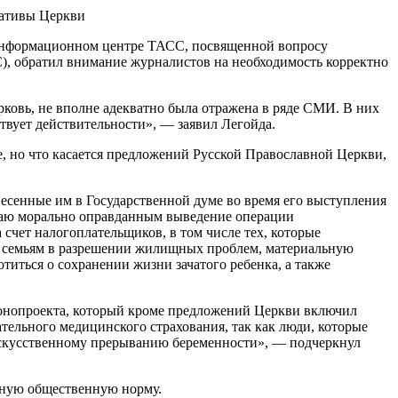
 информационном центре ТАСС, посвященной вопросу
), обратил внимание журналистов на необходимость корректно
рковь, не вполне адекватно была отражена в ряде СМИ. В них
ствует действительности», — заявил Легойда.
, но что касается предложений Русской Православной Церкви,
есенные им в Государственной думе во время его выступления
агаю морально оправданным выведение операции
счет налогоплательщиков, в том числе тех, которые
щь семьям в разрешении жилищных проблем, материальную
титься о сохранении жизни зачатого ребенка, а также
конопроекта, который кроме предложений Церкви включил
ательного медицинского страхования, так как люди, которые
искусственному прерыванию беременности», — подчеркнул
жную общественную норму.