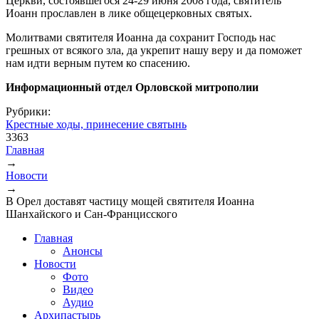
Церкви, состоявшегося 24-29 июня 2008 года, святитель
Иоанн прославлен в лике общецерковных святых.
Молитвами святителя Иоанна да сохранит Господь нас
грешных от всякого зла, да укрепит нашу веру и да поможет
нам идти верным путем ко спасению.
Информационный отдел Орловской митрополии
Рубрики:
Крестные ходы, принесение святынь
3363
Главная
→
Вы здесь
Новости
→
В Орел доставят частицу мощей святителя Иоанна
Шанхайского и Сан-Францисского
Главная
Анонсы
Новости
Фото
Видео
Аудио
Архипастырь