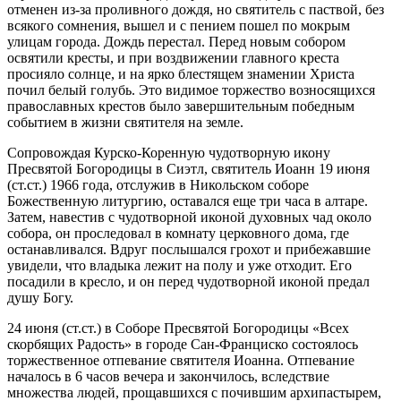
отменен из-за проливного дождя, но святитель с паствой, без
всякого сомнения, вышел и с пением пошел по мокрым
улицам города. Дождь перестал. Перед новым собором
освятили кресты, и при воздвижении главного креста
просияло солнце, и на ярко блестящем знамении Христа
почил белый голубь. Это видимое торжество возносящихся
православных крестов было завершительным победным
событием в жизни святителя на земле.
Сопровождая Курско-Коренную чудотворную икону
Пресвятой Богородицы в Сиэтл, святитель Иоанн 19 июня
(ст.ст.) 1966 года, отслужив в Никольском соборе
Божественную литургию, оставался еще три часа в алтаре.
Затем, навестив с чудотворной иконой духовных чад около
собора, он проследовал в комнату церковного дома, где
останавливался. Вдруг послышался грохот и прибежавшие
увидели, что владыка лежит на полу и уже отходит. Его
посадили в кресло, и он перед чудотворной иконой предал
душу Богу.
24 июня (ст.ст.) в Соборе Пресвятой Богородицы «Всех
скорбящих Радость» в городе Сан-Франциско состоялось
торжественное отпевание святителя Иоанна. Отпевание
началось в 6 часов вечера и закончилось, вследствие
множества людей, прощавшихся с почившим архипастырем,