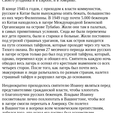
Своего угодника и в Европе, и в Америке.
В конце 1940-х годов, с приходом к власти коммунистов,
русские в Китае были вынуждены опять бежать, большинство
из них через Филиппины. В 1949 году почти 5.000 беженцев
из Китая находилось в лагере Международной Беженской
Организации на острове Тубабао. Жили они там в палатках,
в самых примитивных условиях. Сюда же были перевезены
все дети приюта, были и старики и больные. Жили постоянно
под угрозой страшных ураганов, так как остров находится
на пути сезонных тайфунов, которые проходят через эту часть
Тихого океана. Во время 27 месячного периода жизни русских
в лагере остров только раз был под угрозой тайфуна, который,
однако, переменил курс и обошел его. Святитель каждую ночь
обходил весь лагерь и осенял его крестным знамением со всех
четырех сторон. После того, как лагерь был почти весь
эвакуирован и люди разъехались по разным странам, налетел
страшный тайфун и разрушил лагерь до основания.
Неоднократно приходилось святителю Иоанну являться перед
представителями гражданской власти, чтобы хлопотать
о благополучии русских беженцев. Владыке Иоанну
посоветовали лично похлопотать в Вашингтоне, чтобы все
в лагере смогли переехать в Америку. Он полетел
в Вашингтон и вопреки всем человеческим препятствиям,
добился того, что исход его паствы был осуществлен.