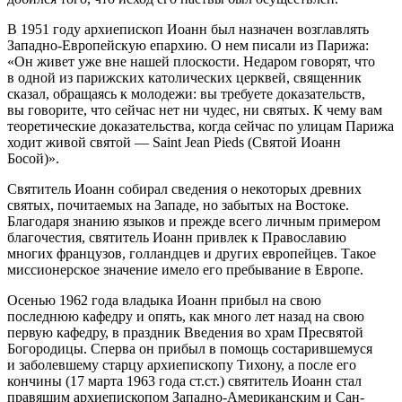
В 1951 году архиепископ Иоанн был назначен возглавлять
Западно-Европейскую епархию. О нем писали из Парижа:
«Он живет уже вне нашей плоскости. Недаром говорят, что
в одной из парижских католических церквей, священник
сказал, обращаясь к молодежи: вы требуете доказательств,
вы говорите, что сейчас нет ни чудес, ни святых. К чему вам
теоретические доказательства, когда сейчас по улицам Парижа
ходит живой святой — Saint Jean Pieds (Святой Иоанн
Босой)».
Святитель Иоанн собирал сведения о некоторых древних
святых, почитаемых на Западе, но забытых на Востоке.
Благодаря знанию языков и прежде всего личным примером
благочестия, святитель Иоанн привлек к Православию
многих французов, голландцев и других европейцев. Такое
миссионерское значение имело его пребывание в Европе.
Осенью 1962 года владыка Иоанн прибыл на свою
последнюю кафедру и опять, как много лет назад на свою
первую кафедру, в праздник Введения во храм Пресвятой
Богородицы. Сперва он прибыл в помощь состарившемуся
и заболевшему старцу архиепископу Тихону, а после его
кончины (17 марта 1963 года ст.ст.) святитель Иоанн стал
правящим архиепископом Западно-Американским и Сан-