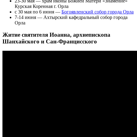
23-30 мая — храм иконы Божией Матери «Знамение»
Курская Коренная г. Орла
с 30 мая по 6 июня —
Богоявленский собор города Орла
7-14 июня — Ахтырский кафедральный собор города
Орла
Житие святителя Иоанна, архиепископа
Шанхайского и Сан-Францисского