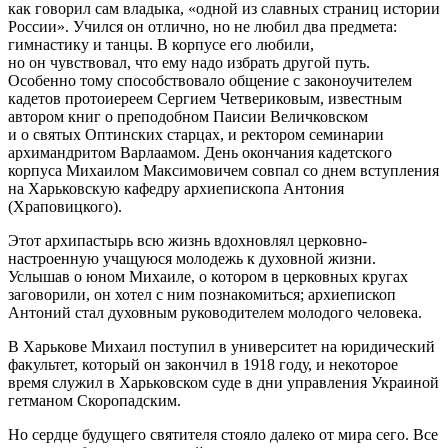
как говорил сам владыка, «одной из славных страниц истории
России». Учился он отлично, но не любил два предмета:
гимнастику и танцы. В корпусе его любили,
но он чувствовал, что ему надо избрать другой путь.
Особенно тому способствовало общение с законоучителем
кадетов протоиереем Сергием Четвериковым, известным
автором книг о преподобном Паисии Величковском
и о святых Оптинских старцах, и ректором семинарии
архимандритом Варлаамом. День окончания кадетского
корпуса Михаилом Максимовичем совпал со днем вступления
на Харьковскую кафедру архиепископа Антония
(Храповицкого).
Этот архипастырь всю жизнь вдохновлял церковно-
настроенную учащуюся молодежь к духовной жизни.
Услышав о юном Михаиле, о котором в церковных кругах
заговорили, он хотел с ним познакомиться; архиепископ
Антоний стал духовным руководителем молодого человека.
В Харькове Михаил поступил в университет на юридический
факультет, который он закончил в 1918 году, и некоторое
время служил в Харьковском суде в дни управления Украиной
гетманом Скоропадским.
Но сердце будущего святителя стояло далеко от мира сего. Все