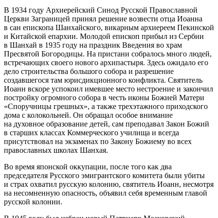
В 1934 году Архиерейский Синод Русской Православной
Церкви Заграницей принял решение возвести отца Иоанна
в сан епископа Шанхайского, викарным архиереем Пекинской
и Китайской епархии. Молодой епископ прибыл из Сербии
в Шанхай в 1935 году на праздник Введения во храм
Пресвятой Богородицы. На пристани собралось много людей,
встречающих своего нового архипастыря. Здесь ожидало его
дело строительства большого собора и разрешение
создавшегося там юрисдикционного конфликта. Святитель
Иоанн вскоре успокоил имевшее место нестроение и закончил
постройку огромного собора в честь иконы Божией Матери
«Споручницы грешных», а также трехэтажного приходского
дома с колокольней. Он обращал особое внимание
на духовное образование детей, сам преподавал Закон Божий
в старших классах Коммерческого училища и всегда
присутствовал на экзаменах по Закону Божиему во всех
православных школах Шанхая.
Во время японской оккупации, после того как два
председателя Русского эмигрантского комитета были убиты
и страх охватил русскую колонию, святитель Иоанн, несмотря
на несомненную опасность, объявил себя временным главой
русской колонии.