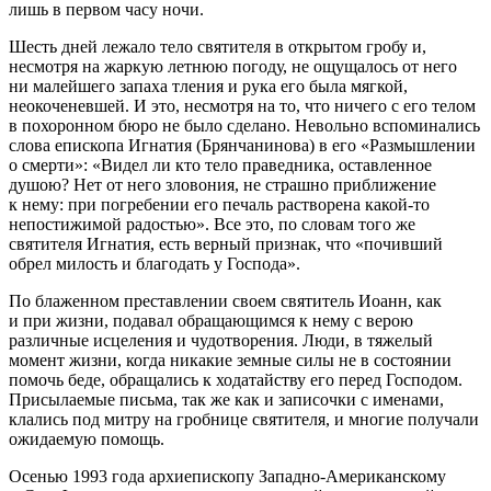
лишь в первом часу ночи.
Шесть дней лежало тело святителя в открытом гробу и,
несмотря на жаркую летнюю погоду, не ощущалось от него
ни малейшего запаха тления и рука его была мягкой,
неокоченевшей. И это, несмотря на то, что ничего с его телом
в похоронном бюро не было сделано. Невольно вспоминались
слова епископа Игнатия (Брянчанинова) в его «Размышлении
о смерти»: «Видел ли кто тело праведника, оставленное
душою? Нет от него зловония, не страшно приближение
к нему: при погребении его печаль растворена какой-то
непостижимой радостью». Все это, по словам того же
святителя Игнатия, есть верный признак, что «почивший
обрел милость и благодать у Господа».
По блаженном преставлении своем святитель Иоанн, как
и при жизни, подавал обращающимся к нему с верою
различные исцеления и чудотворения. Люди, в тяжелый
момент жизни, когда никакие земные силы не в состоянии
помочь беде, обращались к ходатайству его перед Господом.
Присылаемые письма, так же как и записочки с именами,
клались под митру на гробнице святителя, и многие получали
ожидаемую помощь.
Осенью 1993 года архиепископу Западно-Американскому