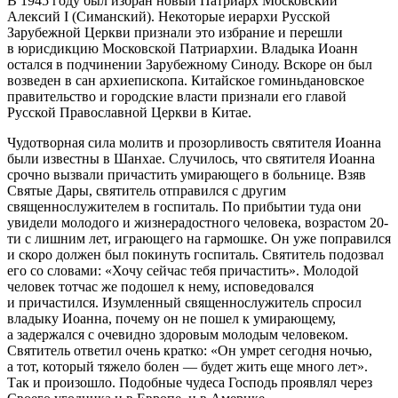
В 1945 году был избран новый Патриарх Московский
Алексий I (Симанский). Некоторые иерархи Русской
Зарубежной Церкви признали это избрание и перешли
в юрисдикцию Московской Патриархии. Владыка Иоанн
остался в подчинении Зарубежному Синоду. Вскоре он был
возведен в сан архиепископа. Китайское гоминьдановское
правительство и городские власти признали его главой
Русской Православной Церкви в Китае.
Чудотворная сила молитв и прозорливость святителя Иоанна
были известны в Шанхае. Случилось, что святителя Иоанна
срочно вызвали причастить умирающего в больнице. Взяв
Святые Дары, святитель отправился с другим
священнослужителем в госпиталь. По прибытии туда они
увидели молодого и жизнерадостного человека, возрастом 20-
ти с лишним лет, играющего на гармошке. Он уже поправился
и скоро должен был покинуть госпиталь. Святитель подозвал
его со словами: «Хочу сейчас тебя причастить». Молодой
человек тотчас же подошел к нему, исповедовался
и причастился. Изумленный священнослужитель спросил
владыку Иоанна, почему он не пошел к умирающему,
а задержался с очевидно здоровым молодым человеком.
Святитель ответил очень кратко: «Он умрет сегодня ночью,
а тот, который тяжело болен — будет жить еще много лет».
Так и произошло. Подобные чудеса Господь проявлял через