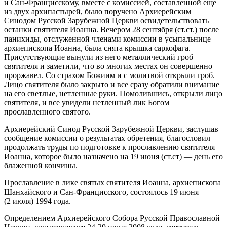
и Сан-Францисскому, вместе с комиссией, составленной еще
из двух архипастырей, было поручено Архиерейским
Синодом Русской Зарубежной Церкви освидетельствовать
останки святителя Иоанна. Вечером 28 сентября (ст.ст.) после
панихиды, отслуженной членами комиссии в усыпальнице
архиепископа Иоанна, была снята крышка саркофага.
Присутствующие вынули из него металлический гроб
святителя и заметили, что во многих местах он совершенно
проржавел. Со страхом Божиим и с молитвой открыли гроб.
Лицо святителя было закрыто и все сразу обратили внимание
на его светлые, нетленные руки. Помолившись, открыли лицо
святителя, и все увидели нетленный лик Богом
прославленного святого.
Архиерейский Синод Русской Зарубежной Церкви, заслушав
сообщение комиссии о результатах обретения, благословил
продолжать труды по подготовке к прославлению святителя
Иоанна, которое было назначено на 19 июня (ст.ст) — день его
блаженной кончины.
Прославление в лике святых святителя Иоанна, архиепископа
Шанхайского и Сан-Францисского, состоялось 19 июня
(2 июля) 1994 года.
Определением Архиерейского Собора Русской Православной