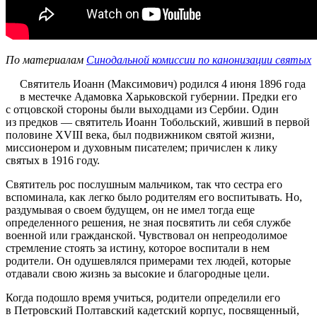
По материалам
Синодальной комиссии по канонизации святых
Святитель Иоанн (Максимович) родился 4 июня 1896 года
в местечке Адамовка Харьковской губернии. Предки его
с отцовской стороны были выходцами из Сербии. Один
из предков — святитель Иоанн Тобольский, живший в первой
половине XVIII века, был подвижником святой жизни,
миссионером и духовным писателем; причислен к лику
святых в 1916 году.
Святитель рос послушным мальчиком, так что сестра его
вспоминала, как легко было родителям его воспитывать. Но,
раздумывая о своем будущем, он не имел тогда еще
определенного решения, не зная посвятить ли себя службе
военной или гражданской. Чувствовал он непреодолимое
стремление стоять за истину, которое воспитали в нем
родители. Он одушевлялся примерами тех людей, которые
отдавали свою жизнь за высокие и благородные цели.
Когда подошло время учиться, родители определили его
в Петровский Полтавский кадетский корпус, посвященный,