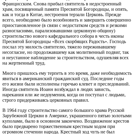
Францисским. Снова прибыл святитель в недостроенный
храм, посвященный памяти Пресвятой Богородицы, и опять,
как и тогда в Китае, нестроения терзали Церковь. Прежде
всего, необходимо было возобновить и завершить совершенно
приостановленное (в связи с недостатком средств и резкими
разногласиями, парализовавшими церковную общину)
строительство нового кафедрального собора в честь иконы
Пресвятой Богородицы «Всех скорбящих Радость». Господь
послал эту милость святителю, тяжело переживавшему
несогласие, но продолжавшему как молитвенный подвиг, так
и неустанное наблюдение за строительством, одушевляя всех
на жертвенный труд.
Много пришлось ему терпеть в это время, даже необходимость
явиться в американский гражданский суд. Последние годы
его жизни были исполнены горечью клевет и преследований.
Иногда святитель Иоанн возбуждал в людях зависть,
нарекания или же недоумения, когда он поступал с людьми,
строго придерживаясь церковных правил.
В 1964 году строительство самого большого храма Русской
Зарубежной Церкви в Америке, украшенного пятью золотыми
куполами, было в основном закончено. Воздвижение крестов
было предварено торжественным крестным ходом при
огромном стечении народа. Крестный ход чуть не был