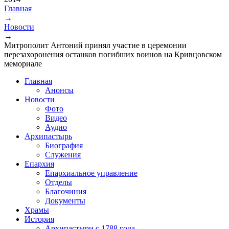
Главная
→
Вы здесь
Новости
→
Митрополит Антоний принял участие в церемонии
перезахоронения останков погибших воинов на Кривцовском
мемориале
Главная
Анонсы
Новости
Фото
Видео
Аудио
Архипастырь
Биография
Служения
Епархия
Епархиальное управление
Отделы
Благочиния
Документы
Храмы
История
Архипастыри с 1788 года