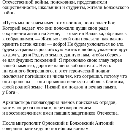
Отечественной войны, поисковики, представители
общественности, школьники и студенты, жители Болховского
района.
«Пусть мы не знаем имен этих воинов, но их знает Бог,
Который ведает, что они положили души свои ради
сохранения жизни на Земле, — отметил Владыка, обращаясь
к собравшимся. — Жизнью своей они показали, как важно
хранить исток жизни — добро! Не будем уклоняться во зло,
будем устраивать российскую жизнь в любви, уважении друг
ко другу, ценя Родную землю, данную нам, чтобы сберечь
ее для будущих поколений. Я преклоняю свою главу перед
вашей памятью, дорогие наши освободители!.. Несть
ни единого безгрешного, и этот героический подвиг
исключает погибших из числа тех, кто согрешил, потому что
они прощены — они проявили великую любовь к близким,
своей родной земле. Низкий им поклон и вечная память
у Бога».
Архипастырь поблагодарил членов поисковых отрядов,
занимающихся поиском, перезахоронением
и восстановлением имен павших защитников Отечества.
После митрополит Орловский и Болховский Антоний
совершил панихиду по погибшим воинам.