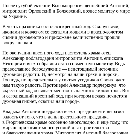
После сугубой ектении Высокопреосвященнейший Антоний,
митрополит Орловский и Болховский, вознес молитву о мире
на Украине.
В честь праздника состоялся крестный ход. С хоругвями,
иконами и ковчегом со святыми мощами в красно-золотом
сиянии духовенство и прихожане величественно прошли
вокруг церкви.
По окончании крестного хода настоятель храма отец
Александр поблагодарил митрополита Антония, епископа
Нектария и всех собравшихся за совместную молитву. Ведь
православное богослужение — неистощимый источник
духовной радости. И, несмотря на наши грехи и пороки,
Господь, по предстательству святых угодников Своих, дает
нам такую радость. Протоиерей Александр подчеркнул, что
«крестный ход освящает местность на много километров. Вот
и сегодняшний крестный ход, при котором всякая нечистота
духовная гибнет, освятил наш город».
Владыка Антоний поздравил всех с праздником и выразил
радость от того, что в день престольного праздника
в Георгиевском храме особенно многолюдно, и еще тому, что
миряне прилагают много усилий для строительства
и благоукрашения храма. Митрополит Антоний благословил