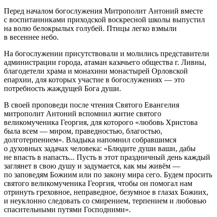
Перед началом богослужения Митрополит Антоний вместе
с воспитанниками приходской воскресной школы выпустил
на волю белокрылых голубей. Птицы легко взмыли
в весеннее небо.
На богослужении присутствовали и молились представители
администрации города, атаман казачьего общества г. Ливны,
благодетели храма и монахини монастырей Орловской
епархии, для которых участие в богослужениях — это
потребность жаждущей Бога души.
В своей проповеди после чтения Святого Евангелия
митрополит Антоний вспомнил житие святого
великомученика Георгия, для которого «любовь Христова
была всем — миром, праведностью, благостью,
долготерпением». Владыка напомнил собравшимся
о духовных задачах человека: «Блюдите души ваши, дабы
не впасть в напасть... Пусть в этот праздничный день каждый
заглянет в свою душу и задумается, как мы живём —
по заповедям Божиим или по закону мира сего. Будем просить
святого великомученика Георгия, чтобы он помогал нам
отринуть греховное, неправедное, безумное в глазах Божиих,
и неуклонно следовать со смирением, терпением и любовью
спасительными путями Господними».