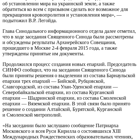
об установлении мира на украинской земле, а также
обратиться ко всем с призывом сделать все возможное для
прекращения кровопролития и установления мира», —
подытожил В.Р. Легойда.
Глава Синодального информационного отдела далее отметил,
что в ходе заседания Священного Синода были рассмотрены
и обсуждены результаты Архиерейского Совещания,
прошедшего в Москве 2-4 февраля 2015 года, а также
утверждены принятые им документы.
Продолжился процесс создания новых епархий. Председатель
СИНФО сообщил, что на заседании Священного Синода
были приняты решения о выделении из состава Барнаульской
епархии трех епархий — Бийской, Рубцовской,
Славгородской, из состава Улан-Уденской епархии —
Северобайкальской епархии, из состава Курганской
епархии — Шадринской епархии, из состава Смоленской
епархии — Вяземской епархии. В этой связи было принято
решение о создании Алтайской, Бурятской, Курганской
и Смоленской митрополий.
«На заседании было заслушано сообщение Патриарха
Московского и всея Руси Кирилла о состоявшихся XIII
Международных Рождественских образовательных чтениях,