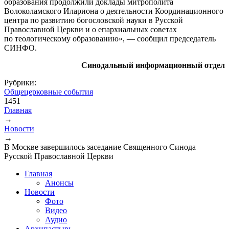
образования продолжили доклады митрополита
Волоколамского Илариона о деятельности Координационного
центра по развитию богословской науки в Русской
Православной Церкви и о епархиальных советах
по теологическому образованию», — сообщил председатель
СИНФО.
Синодальный информационный отдел
Рубрики:
Общецерковные события
1451
Главная
→
Вы здесь
Новости
→
В Москве завершилось заседание Священного Синода
Русской Православной Церкви
Главная
Анонсы
Новости
Фото
Видео
Аудио
Архипастырь