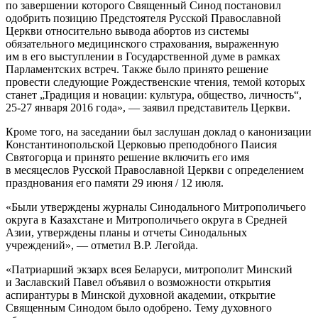
по завершении которого Священный Синод постановил
одобрить позицию Предстоятеля Русской Православной
Церкви относительно вывода абортов из системы
обязательного медицинского страхования, выраженную
им в его выступлении в Государственной думе в рамках
Парламентских встреч. Также было принято решение
провести следующие Рождественские чтения, темой которых
станет „Традиция и новации: культура, общество, личность“,
25-27 января 2016 года», — заявил представитель Церкви.
Кроме того, на заседании был заслушан доклад о канонизации
Константинопольской Церковью преподобного Паисия
Святогорца и принято решение включить его имя
в месяцеслов Русской Православной Церкви с определением
празднования его памяти 29 июня / 12 июля.
«Были утверждены журналы Синодального Митрополичьего
округа в Казахстане и Митрополичьего округа в Средней
Азии, утверждены планы и отчеты Синодальных
учреждений», — отметил В.Р. Легойда.
«Патриарший экзарх всея Беларуси, митрополит Минский
и Заславский Павел объявил о возможности открытия
аспирантуры в Минской духовной академии, открытие
Священным Синодом было одобрено. Тему духовного