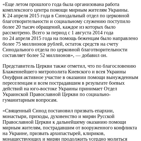
«Еще летом прошлого года была организована работа
комплексного центра помощи мирным жителям Украины.
К 24 апреля 2015 года в Синодальный отдел по церковной
благотворительности и социальному служению поступило
более 20 тысяч обращений, каждое из которых было
рассмотрено. Всего за период с 1 августа 2014 года
по 24 апреля 2015 года на помощь беженцам было направлено
более 75 миллионов рублей, остаток средств на счету
Синодального отдела по церковной благотворительности
составляет более 52 миллионов», — добавил он.
Представитель Церкви также отметил, что по благословению
Блаженнейшего митрополита Киевского и всея Украины
Онуфрия активное участие в оказании помощи вынужденным
переселенцам и всем пострадавшим в результате боевых
действий на юго-востоке Украины принимает Отдел
Украинской Православной Церкви по социально-
гуманитарным вопросам.
«Священный Синод постановил призвать епархии,
монастыри, приходы, духовенство и мирян Русской
Православной Церкви к дальнейшему оказанию помощи
мирным жителям, пострадавшим от вооруженного конфликта
на Украине, призвать архипастырей, клириков,
монашествующих и мирян продолжить усердно молиться