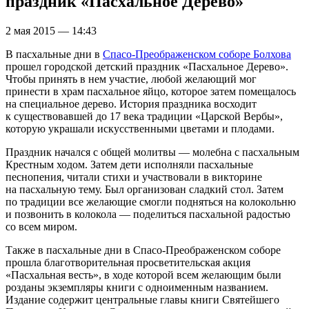
праздник «Пасхальное Дерево»
2 мая 2015 — 14:43
В пасхальные дни в
Спасо-Преображенском соборе Болхова
прошел городской детский праздник «Пасхальное Дерево».
Чтобы принять в нем участие, любой желающий мог
принести в храм пасхальное яйцо, которое затем помещалось
на специальное дерево. История праздника восходит
к существовавшей до 17 века традиции «Царской Вербы»,
которую украшали искусственными цветами и плодами.
Праздник начался с общей молитвы — молебна с пасхальным
Крестным ходом. Затем дети исполняли пасхальные
песнопения, читали стихи и участвовали в викторине
на пасхальную тему. Был организован сладкий стол. Затем
по традиции все желающие смогли подняться на колокольню
и позвонить в колокола — поделиться пасхальной радостью
со всем миром.
Также в пасхальные дни в Спасо-Преображенском соборе
прошла благотворительная просветительская акция
«Пасхальная весть», в ходе которой всем желающим были
розданы экземпляры книги с одноименным названием.
Издание содержит центральные главы книги Святейшего