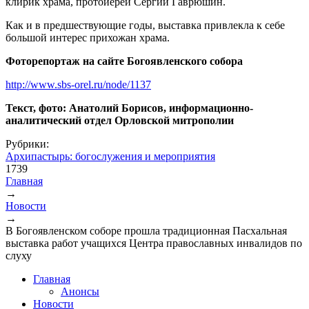
клирик храма, протоиерей Сергий Гаврюшин.
Как и в предшествующие годы, выставка привлекла к себе
большой интерес прихожан храма.
Фоторепортаж на сайте Богоявленского собора
http://www.sbs-orel.ru/node/1137
Текст, фото: Анатолий Борисов, информационно-
аналитический отдел Орловской митрополии
Рубрики:
Архипастырь: богослужения и мероприятия
1739
Главная
→
Вы здесь
Новости
→
В Богоявленском соборе прошла традиционная Пасхальная
выставка работ учащихся Центра православных инвалидов по
слуху
Главная
Анонсы
Новости