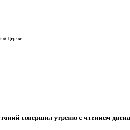
ной Церкви
нтоний совершил утреню с чтением двен