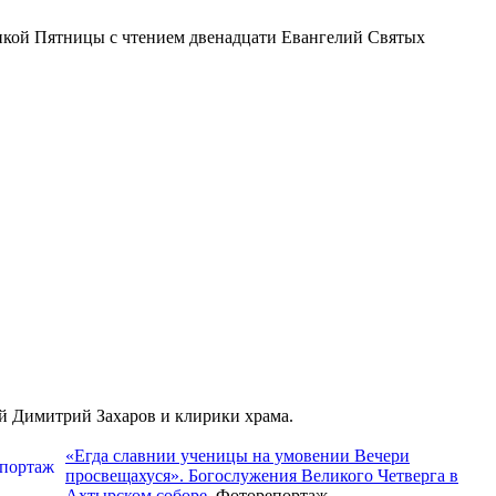
икой Пятницы с чтением двенадцати Евангелий Святых
й Димитрий Захаров и клирики храма.
«Егда славнии ученицы на умовении Вечери
просвещахуся». Богослужения Великого Четверга в
Ахтырском соборе
. Фоторепортаж