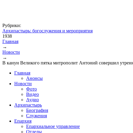
Рубрики:
Архипастырь: богослужения и мероприятия
1938
Главная
→
Вы здесь
Новости
→
В канун Великого пятка митрополит Антоний совершил утрен
Главная
Анонсы
Новости
Фото
Видео
Аудио
Архипастырь
Биография
Служения
Епархия
Епархиальное управление
Отделы