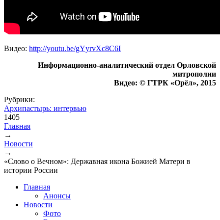
Видео:
http://youtu.be/gYyrvXc8C6I
Информационно-аналитический отдел Орловской
митрополии
Видео: © ГТРК «Орёл», 2015
Рубрики:
Архипастырь: интервью
1405
Главная
→
Вы здесь
Новости
→
«Слово о Вечном»: Державная икона Божией Матери в
истории России
Главная
Анонсы
Новости
Фото